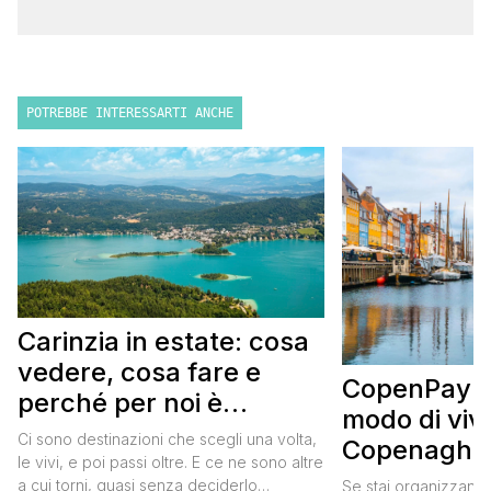
POTREBBE INTERESSARTI ANCHE
Carinzia in estate: cosa
vedere, cosa fare e
CopenPay: i
perché per noi è
modo di viv
diventata una
Ci sono destinazioni che scegli una volta,
Copenaghen
destinazione del cuore
le vivi, e poi passi oltre. E ce ne sono altre
meglio e s
a cui torni, quasi senza deciderlo
Se stai organizzand