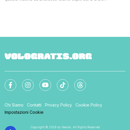
Corenbloem, un gioiello a due passi dalla Piazza del Mercato.
Ora sono le 18:30, siamo rientrati nel b'b perchè fuori ha
iniziato a piovere e fa freddo, tra poco però usciremo di
nuovo, ci aspetta [']
Chi Siamo
Contatti
Privacy Policy
Cookie Policy
Impostazioni Cookie
Copyright © 2026 by Nexilia. All Rights Reserved