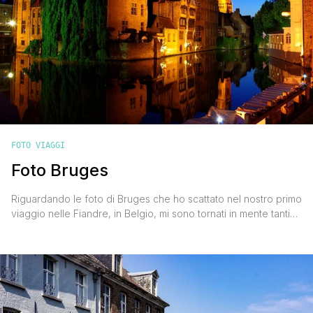
FOTO VIAGGI
Foto Bruges
Riguardando le foto di Bruges che ho scattato nel nostro primo
viaggio nelle Fiandre, in Belgio, mi sono tornati in mente tanti
ricordi e soprattutto tante sensazioni provate in quel weekend.
Bruges è un gioiellino, una città talmente bella e a misura
d'uomo da sembrare quasi irreale. Tutto è perfetto, tutto è in
ordine, tutto [']