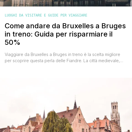
LUOGHI DA VISITARE E GUIDE PER VIAGGIARE
Come andare da Bruxelles a Bruges
in treno: Guida per risparmiare il
50%
Viaggiare da Bruxelles a Bruges in treno è la scelta migliore
per scoprire questa perla delle Fiandre. La città medievale,
con i suoi canali pittoreschi e le stradine acciottolate, è
facilmente raggiungibile dalla capitale belga in meno di un’ora.
In questa guida ti spiegherò come risparmiare sul prezzo del
biglietto, quali sono le opzioni di [']