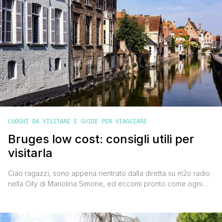
LUOGHI DA VISITARE E GUIDE PER VIAGGIARE
Bruges low cost: consigli utili per
visitarla
Ciao ragazzi, sono appena rientrato dalla diretta su m2o radio
nella City di Mariolina Simone, ed eccomi pronto come ogni
settimana a riepilogarvi tutti i consigli che ho dato in radio per
visitare Bruges low cost. Oggi ho parlato di questa città
fiamminga talmente bella che il suo centro storico è stato