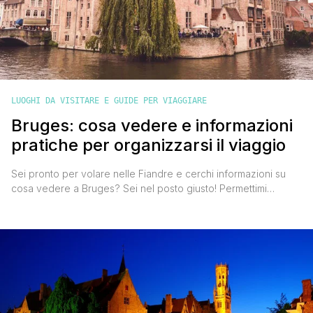
LUOGHI DA VISITARE E GUIDE PER VIAGGIARE
Bruges: cosa vedere e informazioni
pratiche per organizzarsi il viaggio
Sei pronto per volare nelle Fiandre e cerchi informazioni su
cosa vedere a Bruges? Sei nel posto giusto! Permettimi
innanzitutto di complimentarmi con te per la scelta della meta,
perché l'antica città fiamminga è davvero deliziosa. A Bruges
sembra che il tempo si sia fermato al Medioevo, e trascorrere
un weekend in questa città è [']