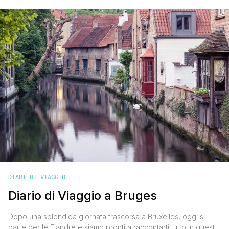
sue strade, attraversare i canali e perdersi tra i suoi vicoli è
un'esperienza che consigliamo di fare a chiunque, soprattutto
ai più romantici, ma [']
DIARI DI VIAGGIO
Diario di Viaggio a Bruges
Dopo una splendida giornata trascorsa a Bruxelles, oggi si
parte per le Fiandre e siamo pronti a raccontarti tutto in questo