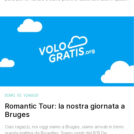
nostro diario di viaggio a Bruges. Sveglia alle 6:45,
abbondante colazione e usciamo per raggiungere la Stazione
Centrale che dista una decina di minuti a piedi dal nostro hotel,
direzione Grand Place. Riusciamo a prendere [']
DIARI DI VIAGGIO
Romantic Tour: la nostra giornata a
Bruges
Ciao ragazzi, noi oggi siamo a Bruges, siamo arrivati in treno
questa mattina da Bruxelles. Siamo ospiti del B'B De