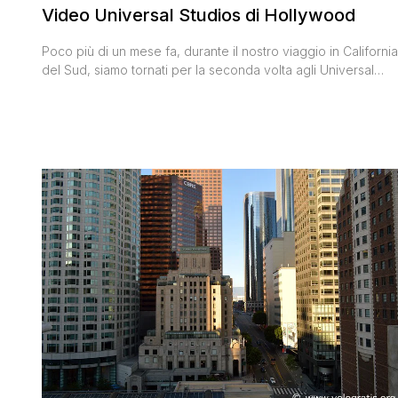
Video Universal Studios di Hollywood
Poco più di un mese fa, durante il nostro viaggio in California
del Sud, siamo tornati per la seconda volta agli Universal
Studios di Hollywood per cercare di fare tutte le attrazioni
che non eravamo riusciti a fare nel 2012. Le nostre giornate
in questo spettacolare parco tematico tutto dedicato ai films
hollywoodiani ve le abbiamo [']