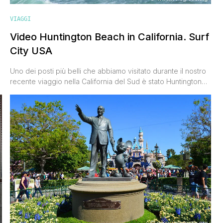
VIAGGI
Video Huntington Beach in California. Surf
City USA
Uno dei posti più belli che abbiamo visitato durante il nostro
recente viaggio nella California del Sud è stato Huntington
Beach, la Surf City USA dove tutto ruota intorno alla mitica
tavola importata dalle Hawaii agli inizi del XX secolo, e
divenuta negli anni '50 il simbolo di questo Stato americano
affacciato sull'Oceano Pacifico. Si [']