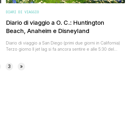
DIARI DI VIAGGIO
Diario di viaggio a O. C.: Huntington
Beach, Anaheim e Disneyland
Diario di viaggio a San Diego (primi due giorni in California)
Terzo giorno Il jet lag si fa ancora sentire e alle 5:30 del
mattino siamo già svegli nonostante le 4 ore scarse di sonno.
La cosa bella è che non siamo stanchi e nemmeno assonnati,
3
»
sarà forse l'adrenalina e l'eccitazione di essere in un [']