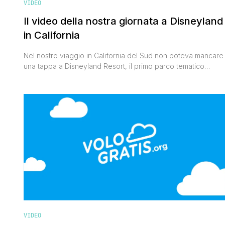
VIDEO
Il video della nostra giornata a Disneyland
in California
Nel nostro viaggio in California del Sud non poteva mancare
una tappa a Disneyland Resort, il primo parco tematico
aperto nel 1955 ad Anaheim (Orange County) da quel genio
di Walt Disney. Un luogo carico di magia dove basta varcare
il portone d'ingresso per tornare di colpo bambini. Nel Parc
l'età non conta, non conta [']
VIDEO