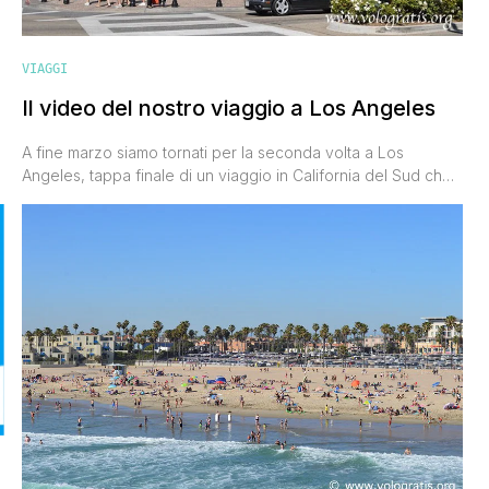
VIAGGI
Il video del nostro viaggio a Los Angeles
A fine marzo siamo tornati per la seconda volta a Los
Angeles, tappa finale di un viaggio in California del Sud che
ci ha fatto scoprire anche San Diego, Anaheim e Huntington
o
Beach. Dopo avervi raccontato questa metropoli ' che
provoca effetti contrastanti su chi la visita ' con i nostri diari e
con le [']