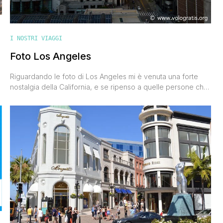
I NOSTRI VIAGGI
Foto Los Angeles
Riguardando le foto di Los Angeles mi è venuta una forte
nostalgia della California, e se ripenso a quelle persone che
ci avevano sconsigliato di andarci sono fiero della mia
testardaggine. 'Los Angeles è brutta', 'non c'è niente da
vedere', mi dicevano alcuni miei amici. Spinto dall'istinto ho
fatto di testa mia e a me [']