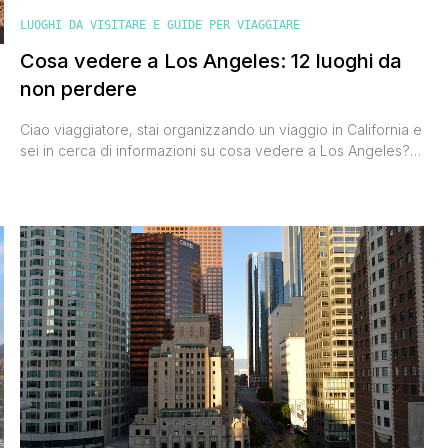
LUOGHI DA VISITARE E GUIDE PER VIAGGIARE
Cosa vedere a Los Angeles: 12 luoghi da
non perdere
Ciao viaggiatore, stai organizzando un viaggio in California e
sei in cerca di informazioni su cosa vedere a Los Angeles?
Su Los Angeles si sentono spesso pareri discordanti, c'è chi
la ama e c'è chi la odia, a noi è piaciuta tanto al punto da
tornarci una seconda volta. Pensa che quando stavamo
organizzando il [']