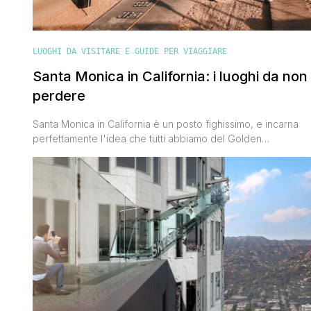
LUOGHI DA VISITARE E GUIDE PER VIAGGIARE
Santa Monica in California: i luoghi da non
perdere
Santa Monica in California è un posto fighissimo, e incarna
perfettamente l'idea che tutti abbiamo del Golden
State.'Clima piacevole in ogni stagione dell'anno, spiagge
gigantesche, viali con palme altissime, surfisti, giovani e
meno giovani che svolgono attività fisica sul lungomare, un
bel molo dove passeggiare, locali alla moda, tanto
divertimento ma anche relax. Un luogo [']