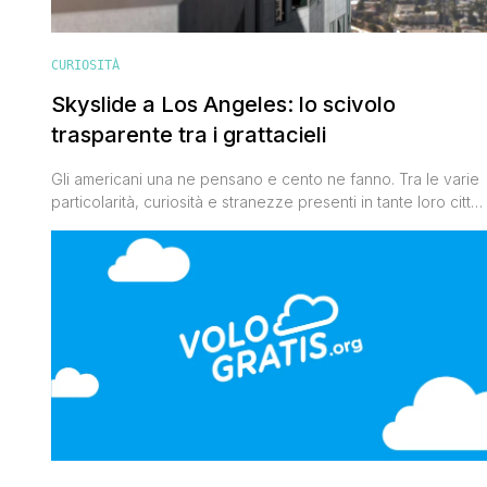
CURIOSITÀ
Skyslide a Los Angeles: lo scivolo
trasparente tra i grattacieli
Gli americani una ne pensano e cento ne fanno. Tra le varie
particolarità, curiosità e stranezze presenti in tante loro città,
se n'è appena aggiunta una da brividi. Si tratta dello
Skysklide di Los Angeles. Uno scivolo in vetro trasparente
installato tra il settantesimo e il sessantanovesimo piano del
grattacielo più alto della città (quello [']