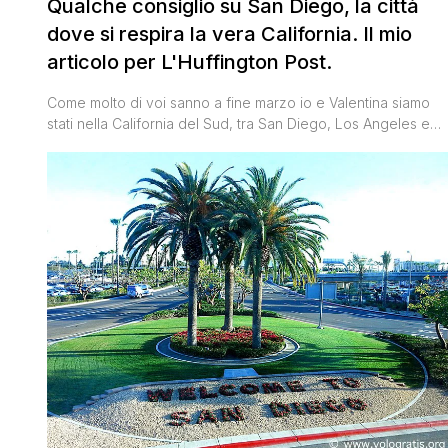
Qualche consiglio su San Diego, la città
dove si respira la vera California. Il mio
articolo per L'Huffington Post.
Come molto di voi sanno a fine marzo io e Valentina siamo
stati nella California del Sud, tra San Diego, Los Angeles e
Orange County. Vi ho parlato di San Diego nel diario di
viaggio dettagliato, nel post 10 cose da non perdere e nel
video. Non poteva però mancare un articolo sulle pagine de
[']