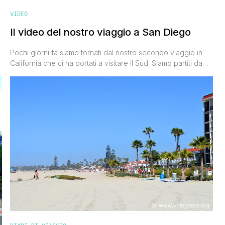
VIDEO
Il video del nostro viaggio a San Diego
Pochi giorni fa siamo tornati dal nostro secondo viaggio in
California che ci ha portati a visitare il Sud. Siamo partiti da
San Diego e con il treno Amtrak siamo risaliti fino a Los
Angeles facendo tappa in Orange County. Proprio eri sera
ho finito di montare il video del viaggio a San Diego, una
città che [']