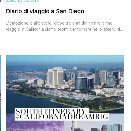
DIARI DI VIAGGIO
Diario di viaggio a San Diego
L'emozione è alle stelle, dopo tre anni dal nostro primo
viaggio in California siamo pronti per tornare nello splendido
Stato americano affacciato sull'Oceano Pacifico, e siamo
pronti a raccontarti tutto in questo diario di viaggio a San
Diego. La California che ha tanto da offrire e ci ha già fatto
innamorare delle sue diversità. Città, deserto, [']