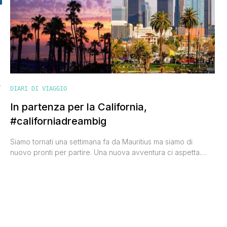
DIARI DI VIAGGIO
In partenza per la California,
#californiadreambig
Siamo tornati una settimana fa da Mauritius ma siamo di
nuovo pronti per partire. Una nuova avventura ci aspetta.
Domani mattina partiremo alla volta della California, uno Stato
che abbiamo avuto modo di conoscere e amare nel 2012 e
in cui torniamo molto volentieri. Abbiamo già visitato San
Francisco, Yosemite, Los Angeles e la Death [']