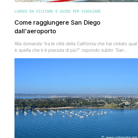
LUOGHI DA VISITARE E GUIDE PER VIAGGIARE
Come raggiungere San Diego
dall'aeroporto
Alla domanda 'tra le città della California che hai visitato qual
è quella che ti è piaciuta di più?' rispondo subito 'San
Francisco' ma subito dopo ci metto San Diego, che ho
visitato recentemente e che mi ha colpito a tal punto che
spero di tornarci presto per approfondire la sua
conoscenza. San Diego è [']