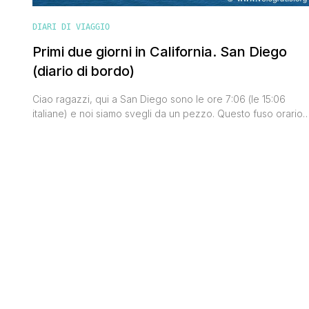
DIARI DI VIAGGIO
Primi due giorni in California. San Diego
(diario di bordo)
Ciao ragazzi, qui a San Diego sono le ore 7:06 (le 15:06
italiane) e noi siamo svegli da un pezzo. Questo fuso orario
ci sta giocando uno scherzetto niente male ma non ci
importa nulla, siamo in California e questo ci basta per
essere euforici. Siamo arrivati martedì scorso alle 18 con un
volo British Airways e [']