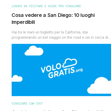
LUOGHI DA VISITARE E GUIDE PER VIAGGIARE
Cosa vedere a San Diego: 10 luoghi
imperdibili
Hai tra le mani un biglietto per la California, stai
programmando un bel viaggio on the road e sei in cerca di
informazioni su cosa vedere a San Diego. Ho grosso modo
indovinato le tue intenzioni? San Diego è una città che mi ha
particolarmente colpito e che mi piace definire 'solare' non
solo per il caldo [']
VIAGGIARE LOW COST