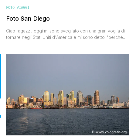
FOTO VIAGGI
Foto San Diego
Ciao ragazzi, oggi mi sono svegliato con una gran voglia di
tornare negli Stati Uniti d'America e mi sono detto: 'perché
non condividere con gli amici viaggiatori le foto di San
Diego?'. Sono corso sotto alla doccia, ho bevuto poi un
caffé, ho acceso il pc e ho scelto le 20 foto di San Diego
che [']