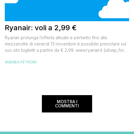
Ryanair: voli a 2,99 €
Ryanair prolunga l’offerta attuale e pertanto fino alla
mezzanotte di venerdì 13 novembre è possibile prenotare sul
suo sito biglietti a partire da € 2,99. www.ryanair.it [sibwp_form
id=2] View this post on Instagram A post shared by ANDREA
ANDREA PETRONI
PETRONI Travel Blogger (@vologratis)
MOSTRA I
COMMENTI