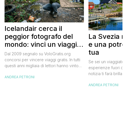
Icelandair cerca il
La Svezia re
peggior fotografo del
e una potr
mondo: vinci un viaggio
tua
in Islanda e 50.000
Dal 2009 segnalo su VoloGratis.org
dollari
concorsi per vincere viaggi gratis. In tutti
Se sei un viaggiator
questi anni migliaia di lettori hanno vinto
esperienze fuori da
destinazioni straordinarie grazie alle
notizia ti farà brillare
ANDREA PETRONI
segnalazioni pubblicate ogni giorno sul
Sweden, l’ente del 
sito. Oggi ne arriva una che difficilmente
ANDREA PETRONI
lanciato un concorso
dimenticherai. Icelandair, la compagnia
diventare custode d
aerea nazionale islandese, ha lanciato
un anno. Non serve e
una campagna che si chiama “Really Bad
l’iniziativa è pensa
Photographer” e sta cercando […]
che amano la natura