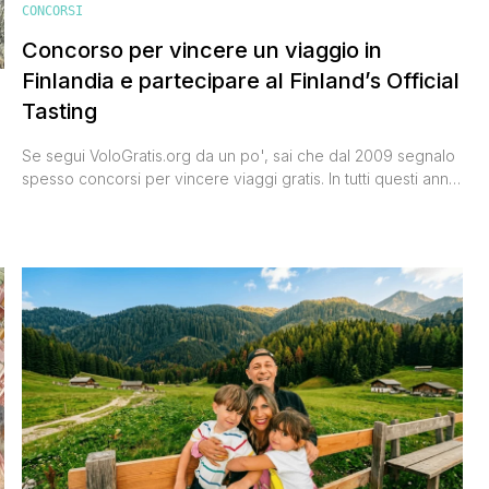
CONCORSI
Concorso per vincere un viaggio in
Finlandia e partecipare al Finland’s Official
Tasting
Se segui VoloGratis.org da un po', sai che dal 2009 segnalo
spesso concorsi per vincere viaggi gratis. In tutti questi anni
ho visto tantissime persone partire per destinazioni incredibili
grazie a queste segnalazioni — e ogni volta che trovo
un'opportunità come questa, non vedo l'ora di condividerla.
a
Quella di oggi è una di quelle che [']