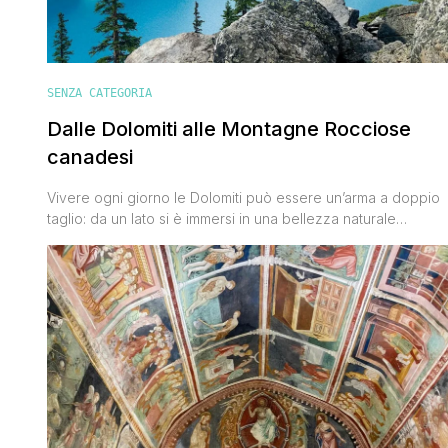
SENZA CATEGORIA
Dalle Dolomiti alle Montagne Rocciose
canadesi
Vivere ogni giorno le Dolomiti può essere un’arma a doppio
taglio: da un lato si è immersi in una bellezza naturale
straordinaria, dall’altro ci si abitua a una maestosità difficile d
eguagliare altrove. Ma non tutto è perduto, soprattutto
pensando a un viaggio nelle Montagne Rocciose del
Canada: un paesaggio simile e insieme profondamente
diverso, [']