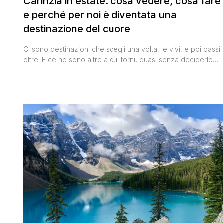
Carinzia in estate: cosa vedere, cosa fare
e perché per noi è diventata una
destinazione del cuore
Ci sono destinazioni che scegli una volta, le vivi, e poi passi
oltre. E ce ne sono altre a cui torni, quasi senza deciderlo
davvero, come se fosse la Carinzia a richiamarti indietro più
che il contrario. Per noi è la seconda categoria, senza
dubbio. Questa è stata la nostra quarta volta qui, la terza [']