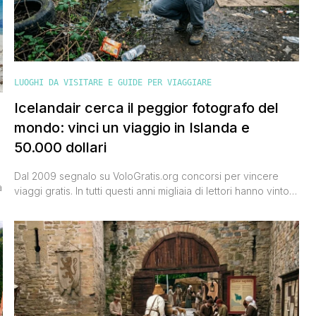
LUOGHI DA VISITARE E GUIDE PER VIAGGIARE
Icelandair cerca il peggior fotografo del
mondo: vinci un viaggio in Islanda e
50.000 dollari
Dal 2009 segnalo su VoloGratis.org concorsi per vincere
a
viaggi gratis. In tutti questi anni migliaia di lettori hanno vinto
destinazioni straordinarie grazie alle segnalazioni pubblicate
ogni giorno sul sito. Oggi ne arriva una che difficilmente
dimenticherai. Icelandair, la compagnia aerea nazionale
islandese, ha lanciato una campagna che si chiama 'Really
Bad Photographer' e sta cercando [']