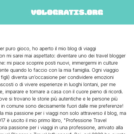
 puro gioco, ho aperto il mio blog di viaggi
on mi sarei mai aspettato: diventare uno dei travel blogger
one: mi piace scoprire posti nuovi, immergermi in culture
nte quando lo faccio con la mia famiglia. Ogni viaggio
i figli) diventa un’occasione per condividere emozioni
nascosti o di vivere esperienze in luoghi lontani, per me
, imparare e tornare a casa con il cuore pieno di ricordi.
ove si trovano le storie più autentiche e le persone più
agni in comune sono decisamente fuori dalle mie preferenze!
la mia passione per i viaggi non solo attraverso il blog, ma
2017 è uscito il mio primo libro, "Professione Travel
ria passione per i viaggi in una professione, arrivato alla