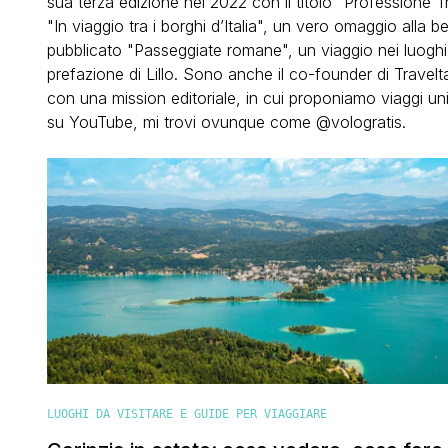
sua terza edizione nel 2022 con il titolo "Professione T
"In viaggio tra i borghi d’Italia", un vero omaggio alla b
pubblicato "Passeggiate romane", un viaggio nei luoghi p
prefazione di Lillo. Sono anche il co-founder di Travelta
con una mission editoriale, in cui proponiamo viaggi unic
su YouTube, mi trovi ovunque come @vologratis.
LUOGHI DA VISITARE E GUIDE PER VIAGGIARE