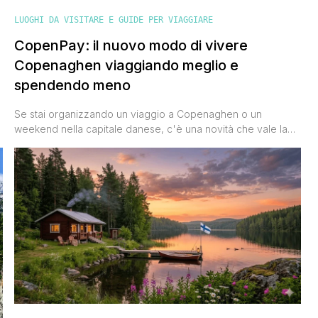
LUOGHI DA VISITARE E GUIDE PER VIAGGIARE
CopenPay: il nuovo modo di vivere
Copenaghen viaggiando meglio e
spendendo meno
Se stai organizzando un viaggio a Copenaghen o un
weekend nella capitale danese, c'è una novità che vale la
pena conoscere prima della partenza. Si chiama CopenPay
ed è un'iniziativa che premia i viaggiatori che scelgono
comportamenti più sostenibili durante il loro soggiorno.
Lanciato come progetto pilota nel 2024, ampliato nel 2025 e
rinnovato nel [']