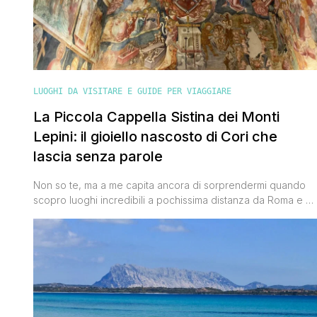
LUOGHI DA VISITARE E GUIDE PER VIAGGIARE
La Piccola Cappella Sistina dei Monti
Lepini: il gioiello nascosto di Cori che
lascia senza parole
Non so te, ma a me capita ancora di sorprendermi quando
scopro luoghi incredibili a pochissima distanza da Roma e di
chiedermi: “Ma com’è possibile che non lo conoscessi
prima?”. L’Oratorio della Santissima Annunziata di Cori è stato
esattamente così. Da fuori sembra una piccola cappella
semplice e silenziosa tra gli uliveti dei Monti Lepini. [']