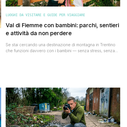
LUOGHI DA VISITARE E GUIDE PER VIAGGIARE
Val di Fiemme con bambini: parchi, sentieri
e attività da non perdere
Se stai cercando una destinazione di montagna in Trentino
che funzioni davvero con i bambini — senza stress, senza
km da macinare in auto ogni giorno, senza il rischio che
dopo due ore dicano 'mi annoio' — la Val di Fiemme è
probabilmente la risposta giusta. Noi ci siamo tornati più
volte, e ogni volta [']