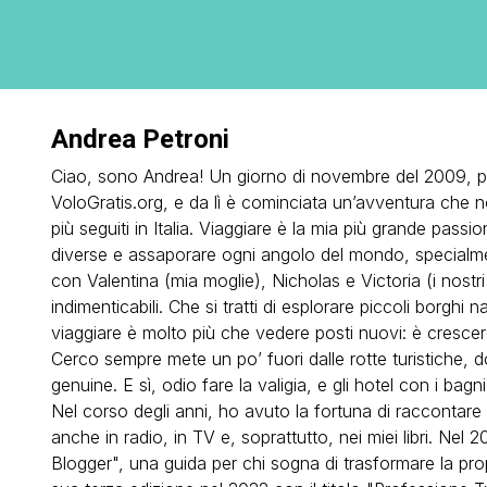
Andrea Petroni
Ciao, sono Andrea! Un giorno di novembre del 2009, per
VoloGratis.org, e da lì è cominciata un’avventura che n
più seguiti in Italia. Viaggiare è la mia più grande passi
diverse e assaporare ogni angolo del mondo, specialme
con Valentina (mia moglie), Nicholas e Victoria (i nostr
indimenticabili. Che si tratti di esplorare piccoli borghi 
viaggiare è molto più che vedere posti nuovi: è crescere
Cerco sempre mete un po’ fuori dalle rotte turistiche, d
genuine. E sì, odio fare la valigia, e gli hotel con i b
Nel corso degli anni, ho avuto la fortuna di raccontare 
anche in radio, in TV e, soprattutto, nei miei libri. Nel 
Blogger", una guida per chi sogna di trasformare la prop