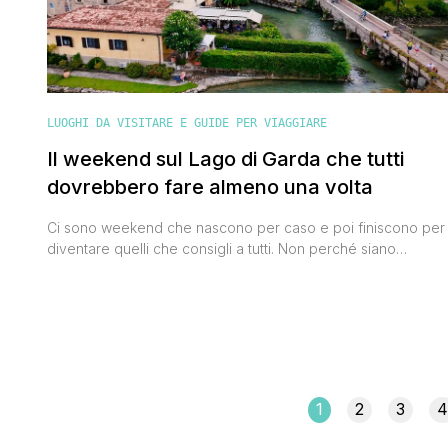
LUOGHI DA VISITARE E GUIDE PER VIAGGIARE
Il weekend sul Lago di Garda che tutti
dovrebbero fare almeno una volta
Ci sono weekend che nascono per caso e poi finiscono per
diventare quelli che consigli a tutti. Non perché siano
complicati o particolarmente esotici, ma perché funzionano.
Hanno il ritmo giusto, i posti giusti, e soprattutto riescono a
mettere insieme natura, borghi e buon cibo senza stress.
Questo itinerario sul Lago di Garda è esattamente [']
1
2
3
4