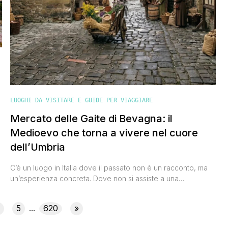
LUOGHI DA VISITARE E GUIDE PER VIAGGIARE
Mercato delle Gaite di Bevagna: il
Medioevo che torna a vivere nel cuore
dell’Umbria
C’è un luogo in Italia dove il passato non è un racconto, ma
un’esperienza concreta. Dove non si assiste a una
rievocazione, ma si entra davvero dentro un’altra epoca.
Questo luogo è Bevagna, uno dei borghi più belli d’Italia, che
5
620
»
...
ogni anno si trasforma nel palcoscenico di una delle più
affascinanti e rigorose rievocazioni storiche [']