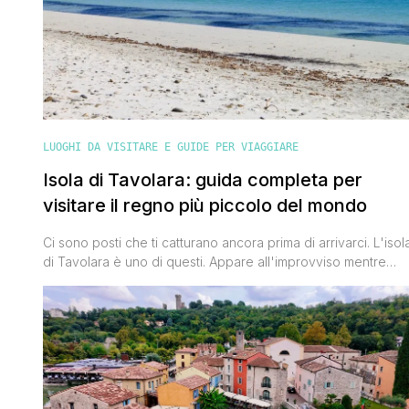
LUOGHI DA VISITARE E GUIDE PER VIAGGIARE
Isola di Tavolara: guida completa per
visitare il regno più piccolo del mondo
Ci sono posti che ti catturano ancora prima di arrivarci. L'isol
di Tavolara è uno di questi. Appare all'improvviso mentre
percorri la costa nord-orientale della Sardegna, tra Olbia,
San Teodoro e Budoni: un massiccio calcareo imponente
che sembra emergere dal mare come una montagna
sospesa sull'acqua. Impossibile non restarne affascinati. Ma
Tavolara non è solo [']