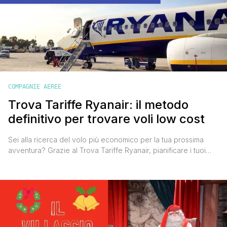
COMPAGNIE AEREE
Trova Tariffe Ryanair: il metodo
definitivo per trovare voli low cost
Sei alla ricerca del volo più economico per la tua prossima
avventura? Grazie al Trova Tariffe Ryanair, pianificare i tuoi
viaggi low cost è diventato ancora più semplice e veloce. In
pochi clic potrai scoprire tutte le migliori offerte in partenza
dalla tua città senza perdere ore preziose a confrontare tratte
e destinazioni. In questa [']