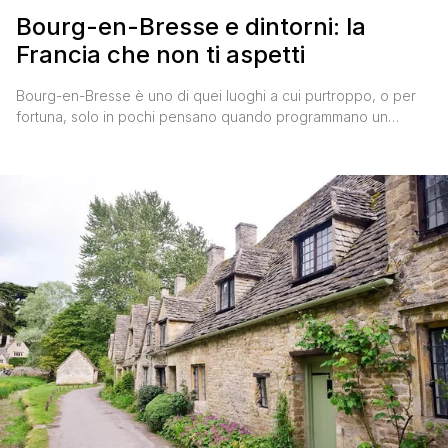
Bourg-en-Bresse e dintorni: la
Francia che non ti aspetti
Bourg-en-Bresse è uno di quei luoghi a cui purtroppo, o per
fortuna, solo in pochi pensano quando programmano un
viaggio in Francia. 'Purtroppo' perché è talmente bello che
meriterebbe più attenzione, 'per fortuna' perché non essendo
ancora nel mirino del turismo di massa riesce a farsi conoscere
in maniera lenta regalando momenti indimenticabili tra natura,
[']