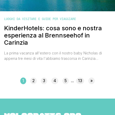
LUOGHI DA VISITARE E GUIDE PER VIAGGIARE
KinderHotels: cosa sono e nostra
esperienza al Brennseehof in
Carinzia
La prima vacanza all'estero con il nostro baby Nicholas di
appena tre mesi di vita l'abbiamo trascorsa in Carinzia
alloggiando in un kinderhotel. Ci siamo trovati talmente bene
che ho pensato di parlartene qui sul blog in modo che tu
possa valutarli per trascorrerci la tua prossima vacanza in
famiglia. KINDERHOTELS: COSA SONO, COSA OFFRONO [']
1
2
3
4
5
13
»
...