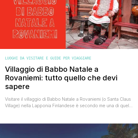
LUOGHI DA VISITARE E GUIDE PER VIAGGIARE
Villaggio di Babbo Natale a
Rovaniemi: tutto quello che devi
sapere
Visitare il villaggio di Babbo Natale a Rovaniemi (o Santa Claus
Village) nella Lapponia Finlandese è secondo me una di quelle
cose da fare almeno una volta nella vita, un sogno ad occhi
aperti per grandi e per piccini. Un luogo incantato in grado di
trasportare chiunque in una dimensione magica e capace di
strappare sorrisi [']