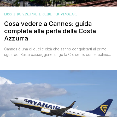
LUOGHI DA VISITARE E GUIDE PER VIAGGIARE
Cosa vedere a Cannes: guida
completa alla perla della Costa
Azzurra
Cannes è una di quelle città che sanno conquistarti al primo
sguardo. Basta passeggiare lungo la Croisette, con le palme
che si stagliano contro il cielo azzurro e il profumo del mare
che ti avvolge, per capire che questo luogo ha qualcosa di
speciale. È una città dove il glamour del Festival del Cinema si
[']