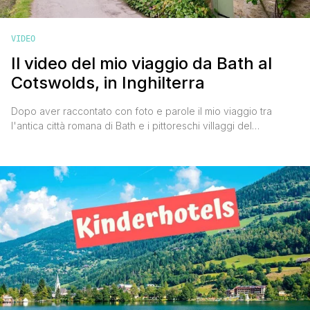
VIDEO
Il video del mio viaggio da Bath al
Cotswolds, in Inghilterra
Dopo aver raccontato con foto e parole il mio viaggio tra
l'antica città romana di Bath e i pittoreschi villaggi del
Cotswolds su Instagram, su Facebook e qui sul blog, è arrivato
il momento di raccontartelo in maniera diversa, più dinamica:
con un video. Ho cercato di concentrare tutto in meno di 3
minuti mostrandoti [']