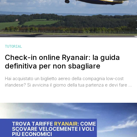
TUTORIAL
Check-in online Ryanair: la guida
definitiva per non sbagliare
Hai acquistato un biglietto aereo della compagnia low-cost
irlandese? Si avvicina il giorno della tua partenza e devi fare il
check-in online Ryanair? Mi raccomando, ricordati di farlo nelle
tempistiche giuste per evitare il supplemento per il check-in in
aeroporto, che ammonta a €55 per ogni passeggero. Non è
affatto poco, vero? Il check-in online [']