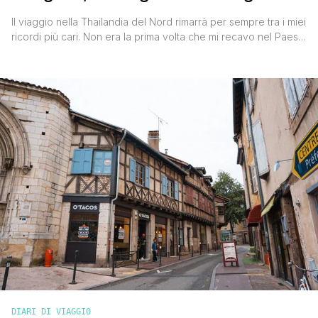
Il viaggio nella Thailandia del Nord rimarrà per sempre tra i miei
ricordi più cari. Non era la prima volta che mi recavo nel Paese
dei sorrisi, c'ero già stato un anno prima e avevo visitato di
sfuggita Bangkok e più approfonditamente le province di Trat,
Rayong e Chantanaburi, fermandomi poi un paio di giorni [']
DIARI DI VIAGGIO