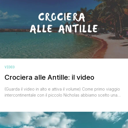
VIDEO
Crociera alle Antille: il video
(Guarda il video in alto e attiva il volume) Come primo viaggio
intercontinentale con il piccolo Nicholas abbiamo scelto una
crociera alle Antille con partenza da Guadalupa. Un approccio
comodo e soft che permette di gestire al meglio le esigenze
di un bimbo di 9 mesi. La prima tappa l’abbiamo fatta a Tortola,
la più [']