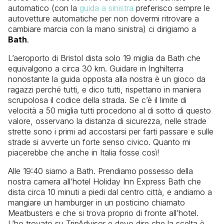
automatico (con la
guida a sinistra
preferisco sempre le
autovetture automatiche per non dovermi ritrovare a
cambiare marcia con la mano sinistra) ci dirigiamo a
Bath
.
L’aeroporto di Bristol dista solo 19 miglia da Bath che
equivalgono a circa 30 km. Guidare in Inghilterra
nonostante la guida opposta alla nostra è un gioco da
ragazzi perché tutti, e dico tutti, rispettano in maniera
scrupolosa il codice della strada. Se c’è il limite di
velocità a 50 miglia tutti procedono al di sotto di questo
valore, osservano la distanza di sicurezza, nelle strade
strette sono i primi ad accostarsi per farti passare e sulle
strade si avverte un forte senso civico. Quanto mi
piacerebbe che anche in Italia fosse così!
Alle 19:40 siamo a Bath. Prendiamo possesso della
nostra camera all’hotel Holiday Inn Express Bath che
dista circa 10 minuti a piedi dal centro città, e andiamo a
mangiare un hamburger in un posticino chiamato
Meatbusters e che si trova proprio di fronte all’hotel.
L’ho trovato su TripAdvisor e devo dire che la scelta è