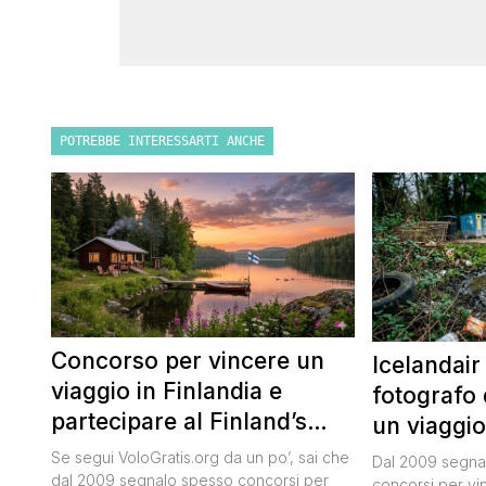
POTREBBE INTERESSARTI ANCHE
Concorso per vincere un
Icelandair
viaggio in Finlandia e
fotografo 
partecipare al Finland’s
un viaggio
Official Tasting
50.000 dol
Se segui VoloGratis.org da un po’, sai che
Dal 2009 segnal
dal 2009 segnalo spesso concorsi per
concorsi per vinc