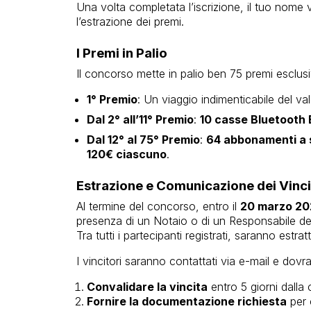
Una volta completata l’iscrizione, il tuo nome ve
l’estrazione dei premi.
I Premi in Palio
Il concorso mette in palio ben 75 premi esclus
1° Premio
: Un viaggio indimenticabile del va
Dal 2° all’11° Premio
:
10 casse Bluetooth
Dal 12° al 75° Premio
:
64 abbonamenti a s
120€ ciascuno
.
Estrazione e Comunicazione dei Vinci
Al termine del concorso, entro il
20 marzo 20
presenza di un Notaio o di un Responsabile de
Tra tutti i partecipanti registrati, saranno estrat
I vincitori saranno contattati via e-mail e dovr
Convalidare la vincita
entro 5 giorni dalla 
Fornire la documentazione richiesta
per 