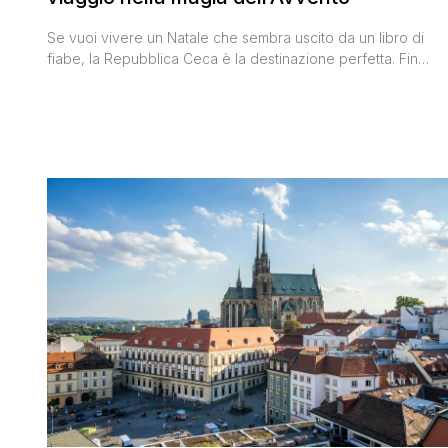
Se vuoi vivere un Natale che sembra uscito da un libro di
fiabe, la Repubblica Ceca è la destinazione perfetta. Fin
dalla metà di novembre, le piazze e le strade delle città
ceche si accendono di luci, colori e profumi, trasformandosi
in scenari dove tradizioni antiche, artigianato locale e
spettacoli natalizi creano un’esperienza unica. Passeggiare
[']