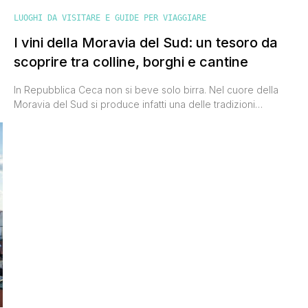
LUOGHI DA VISITARE E GUIDE PER VIAGGIARE
I vini della Moravia del Sud: un tesoro da
scoprire tra colline, borghi e cantine
In Repubblica Ceca non si beve solo birra. Nel cuore della
Moravia del Sud si produce infatti una delle tradizioni
vinicole più sorprendenti e autentiche d’Europa, capace di
conquistare anche i palati più esigenti. Durante il mio viaggio
nella Repubblica Ceca ho visitato la regione partendo da
Brno, e ne sono rimasto piacevolmente sorpreso: non [']