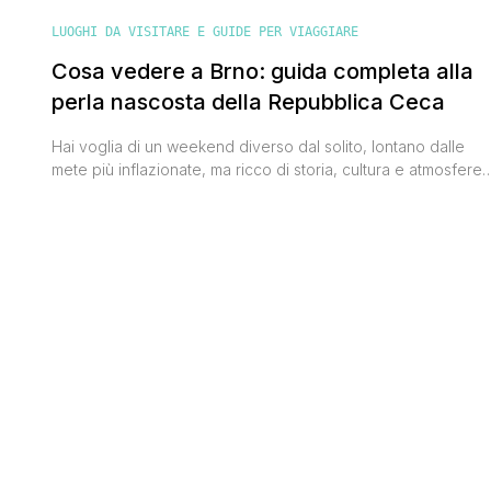
LUOGHI DA VISITARE E GUIDE PER VIAGGIARE
Cosa vedere a Brno: guida completa alla
perla nascosta della Repubblica Ceca
Hai voglia di un weekend diverso dal solito, lontano dalle
mete più inflazionate, ma ricco di storia, cultura e atmosfere
autentiche? Allora Brno è la destinazione perfetta per te.
Brno è una di quelle città che, senza fare troppo rumore, ti si
infilano nel cuore e ci restano. Io ci sono arrivato con un vol
[']