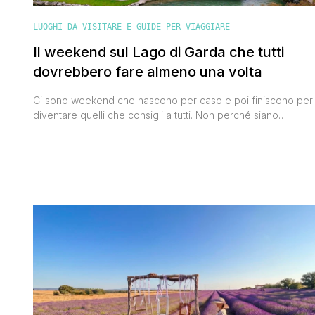
LUOGHI DA VISITARE E GUIDE PER VIAGGIARE
Il weekend sul Lago di Garda che tutti
dovrebbero fare almeno una volta
Ci sono weekend che nascono per caso e poi finiscono per
diventare quelli che consigli a tutti. Non perché siano
complicati o particolarmente esotici, ma perché funzionano.
Hanno il ritmo giusto, i posti giusti, e soprattutto riescono a
mettere insieme natura, borghi e buon cibo senza stress.
Questo itinerario sul Lago di Garda è esattamente [']