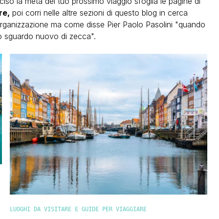
iso la meta del tuo prossimo viaggio sfoglia le pagine di
re,
poi corri nelle altre sezioni di questo blog in cerca
organizzazione ma come disse Pier Paolo Pasolini "quando
uno sguardo nuovo di zecca".
LUOGHI DA VISITARE E GUIDE PER VIAGGIARE