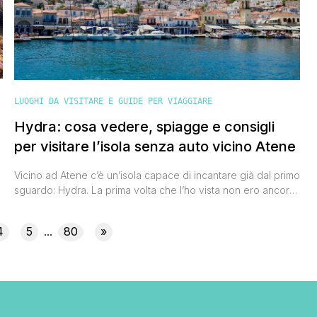
LUOGHI DA VISITARE E GUIDE PER VIAGGIARE
Hydra: cosa vedere, spiagge e consigli
per visitare l’isola senza auto vicino Atene
Vicino ad Atene c’è un’isola capace di incantare già dal primo
sguardo: Hydra. La prima volta che l’ho vista non ero ancora
sbarcato: bastava intravederla dalla nave per capire che
,
sarebbe stato amore. E infatti lo è stato. Quando si pensa a
4
5
80
»
...
a
un viaggio in Grecia, la mente vola subito alle Cicladi. Ma
pochi sanno [']