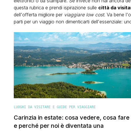
elettronici o da stampare. Se invece non hai ancora dec
questa rubrica e prendi ispirazione sulle
città da visita
dell'offerta migliore per
viaggiare low cost
. Va bene l'
parti per un viaggio non dimenticarti dell'essenziale: 
LUOGHI DA VISITARE E GUIDE PER VIAGGIARE
Carinzia in estate: cosa vedere, cosa fare
e perché per noi è diventata una