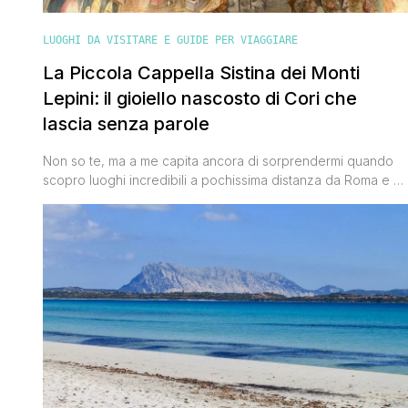
LUOGHI DA VISITARE E GUIDE PER VIAGGIARE
La Piccola Cappella Sistina dei Monti
Lepini: il gioiello nascosto di Cori che
lascia senza parole
Non so te, ma a me capita ancora di sorprendermi quando
scopro luoghi incredibili a pochissima distanza da Roma e di
chiedermi: “Ma com’è possibile che non lo conoscessi
prima?”. L’Oratorio della Santissima Annunziata di Cori è stato
esattamente così. Da fuori sembra una piccola cappella
semplice e silenziosa tra gli uliveti dei Monti Lepini. [']