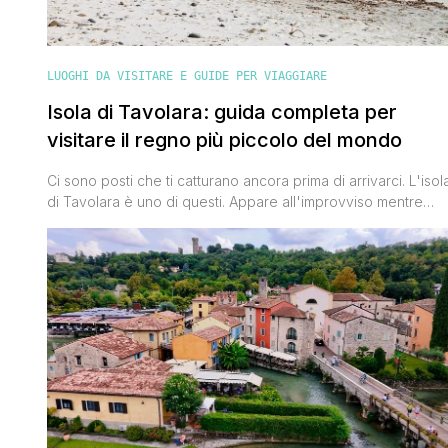
LUOGHI DA VISITARE E GUIDE PER VIAGGIARE
Isola di Tavolara: guida completa per
visitare il regno più piccolo del mondo
Ci sono posti che ti catturano ancora prima di arrivarci. L'isol
di Tavolara è uno di questi. Appare all'improvviso mentre
percorri la costa nord-orientale della Sardegna, tra Olbia,
San Teodoro e Budoni: un massiccio calcareo imponente
che sembra emergere dal mare come una montagna
sospesa sull'acqua. Impossibile non restarne affascinati. Ma
Tavolara non è solo [']