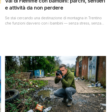
Val di Fiemme con bambini: parchi, sentieri
e attività da non perdere
Se stai cercando una destinazione di montagna in Trentino
che funzioni davvero con i bambini — senza stress, senza
km da macinare in auto ogni giorno, senza il rischio che
dopo due ore dicano 'mi annoio' — la Val di Fiemme è
probabilmente la risposta giusta. Noi ci siamo tornati più
volte, e ogni volta [']