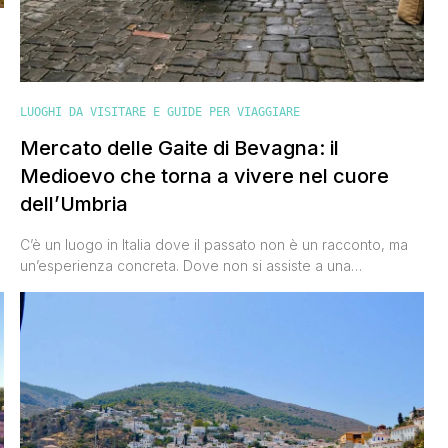
LUOGHI DA VISITARE E GUIDE PER VIAGGIARE
Mercato delle Gaite di Bevagna: il
Medioevo che torna a vivere nel cuore
dell’Umbria
C’è un luogo in Italia dove il passato non è un racconto, ma
un’esperienza concreta. Dove non si assiste a una
rievocazione, ma si entra davvero dentro un’altra epoca.
Questo luogo è Bevagna, uno dei borghi più belli d’Italia, che
ogni anno si trasforma nel palcoscenico di una delle più
affascinanti e rigorose rievocazioni storiche [']