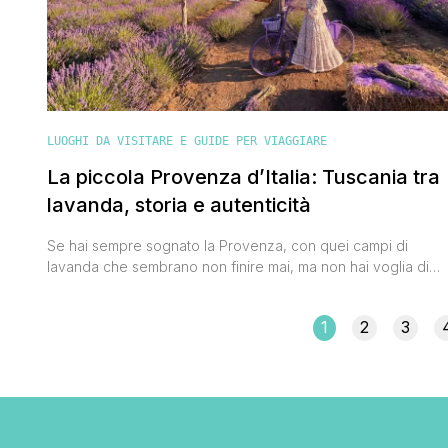
LUOGHI DA VISITARE E GUIDE PER VIAGGIARE
La piccola Provenza d’Italia: Tuscania tra
lavanda, storia e autenticità
Se hai sempre sognato la Provenza, con quei campi di
lavanda che sembrano non finire mai, ma non hai voglia di
prendere un aereo, c’è un posto in Italia che devi
conoscere: Tuscania. Siamo nel Lazio, nella Tuscia viterbese
1
2
3
e tra metà giugno e fine luglio succede qualcosa che cambi
completamente il paesaggio. Le colline [']