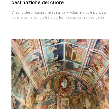
destinazione del cuore
Ci sono destinazioni che scegli una volta, le vivi, e poi passi
oltre. E ce ne sono altre a cui torni, quasi senza deciderlo
davvero, come se fosse la Carinzia a richiamarti indietro più
che il contrario. Per noi è la seconda categoria, senza
dubbio. Questa è stata la nostra quarta volta qui, la terza [']