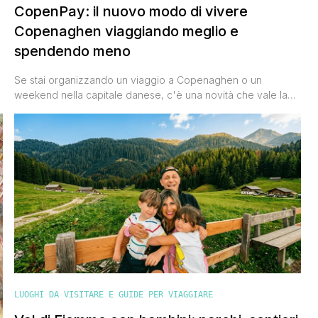
CopenPay: il nuovo modo di vivere
Copenaghen viaggiando meglio e
spendendo meno
Se stai organizzando un viaggio a Copenaghen o un
weekend nella capitale danese, c'è una novità che vale la
pena conoscere prima della partenza. Si chiama CopenPay
ed è un'iniziativa che premia i viaggiatori che scelgono
comportamenti più sostenibili durante il loro soggiorno.
Lanciato come progetto pilota nel 2024, ampliato nel 2025 e
rinnovato nel [']
LUOGHI DA VISITARE E GUIDE PER VIAGGIARE