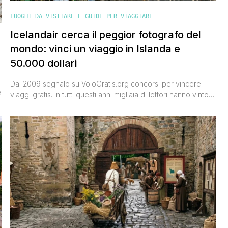
LUOGHI DA VISITARE E GUIDE PER VIAGGIARE
Icelandair cerca il peggior fotografo del
mondo: vinci un viaggio in Islanda e
50.000 dollari
Dal 2009 segnalo su VoloGratis.org concorsi per vincere
a
viaggi gratis. In tutti questi anni migliaia di lettori hanno vinto
destinazioni straordinarie grazie alle segnalazioni pubblicate
ogni giorno sul sito. Oggi ne arriva una che difficilmente
dimenticherai. Icelandair, la compagnia aerea nazionale
islandese, ha lanciato una campagna che si chiama 'Really
Bad Photographer' e sta cercando [']