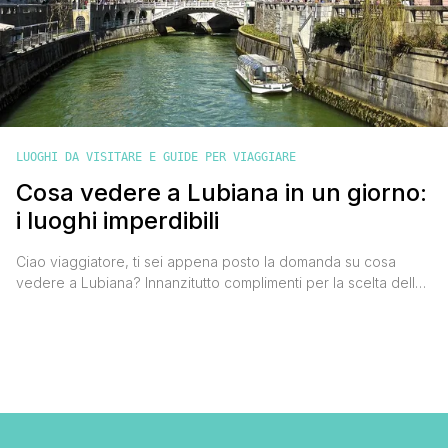
LUOGHI DA VISITARE E GUIDE PER VIAGGIARE
Cosa vedere a Lubiana in un giorno:
i luoghi imperdibili
Ciao viaggiatore, ti sei appena posto la domanda su cosa
vedere a Lubiana? Innanzitutto complimenti per la scelta della
meta, la capitale della Slovenia è stata una delle più belle
scoperte dei miei ultimi viaggi. Riesce a mescolare
perfettamente vivacità, storia e il fascino elegante delle città
d'oltralpe. Il centro storico è abbastanza piccolo e bastano
poche ore [']