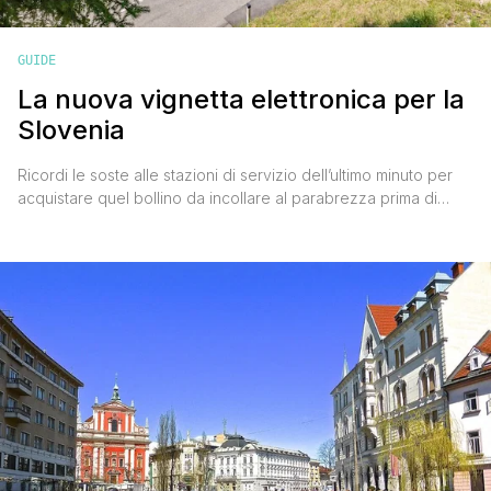
GUIDE
La nuova vignetta elettronica per la
Slovenia
Ricordi le soste alle stazioni di servizio dell’ultimo minuto per
acquistare quel bollino da incollare al parabrezza prima di
varcare il confine? Sono felice di comunicarti che da oggi non
è più necessario, o meglio, non in questa maniera. Da Febbraio
2022 infatti, è entrata in vigore una nuova forma d’imposta
autostradale, molto più pratica [']