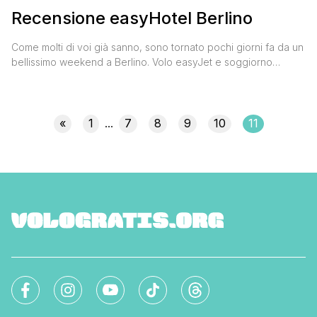
Recensione easyHotel Berlino
Come molti di voi già sanno, sono tornato pochi giorni fa da un
bellissimo weekend a Berlino. Volo easyJet e soggiorno
all'easyHotel Hackescher Markt. Voglio spendere qualche
parola proprio su questo hotel, sperando possa esservi
d'aiuto. Su VoloGratis ho parlato spesso di questa catena
alberghiera low cost, in quanto è un ottimo compromesso tra
«
1
7
8
9
10
11
...
qualità [']