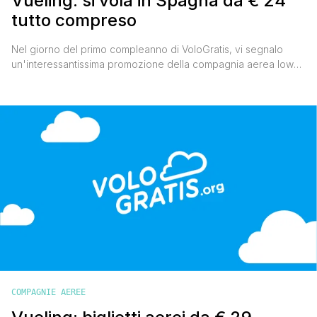
Vueling: si vola in Spagna da € 24
tutto compreso
Nel giorno del primo compleanno di VoloGratis, vi segnalo
un'interessantissima promozione della compagnia aerea low
cost spagnola Vueling. Fino al 16 novembre sarà possibile
acquistare biglietti aerei a partire da € 24 tutto incluso per
volare tra il 21 novembre 2010 e il 26 marzo 2011. Per accedere
all'offerta cliccate qui di seguito: Voli LowCost [']
COMPAGNIE AEREE