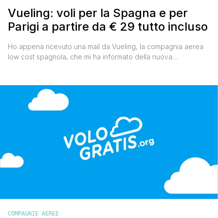
Vueling: voli per la Spagna e per
Parigi a partire da € 29 tutto incluso
Ho appena ricevuto una mail da Vueling, la compagnia aerea
low cost spagnola, che mi ha informato della nuova
promozione che provvedo subito a segnalarvi. Da oggi, e fino
al 15 febbraio, verranno messi in vendita 90.000 di biglietti
aerei per volare in Spagna e a Parigi, a partire da € 29 tutto
incluso.Il periodo [']
COMPAGNIE AEREE