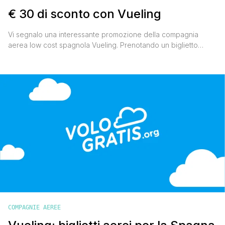
€ 30 di sconto con Vueling
Vi segnalo una interessante promozione della compagnia
aerea low cost spagnola Vueling. Prenotando un biglietto
aereo con Vueling entro il 31 dicembre 2010, per volare fino al
10 gennaio 2011, si riceverà un buono sconto da € 30 da
utilizzare per volare nel periodo compreso tra il 17 gennaio e il
24 febbraio 2011. Buona [']
COMPAGNIE AEREE