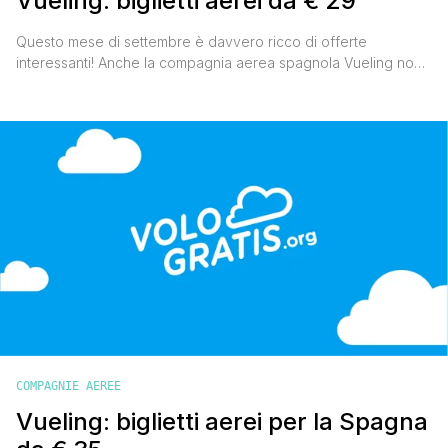
Vueling: biglietti aerei da € 29
Questo mese di settembre è davvero ricco di offerte
interessanti! Anche la compagnia aerea spagnola Vueling non
è stata a guardare e propone un milione di biglietti aerei a
partire da € 29 a tratta tutto compreso. Il periodo di viaggio
deve essere compreso tra il 20 settembre e il 21 dicembre
2010. Si prenota [']
COMPAGNIE AEREE
Vueling: biglietti aerei per la Spagna