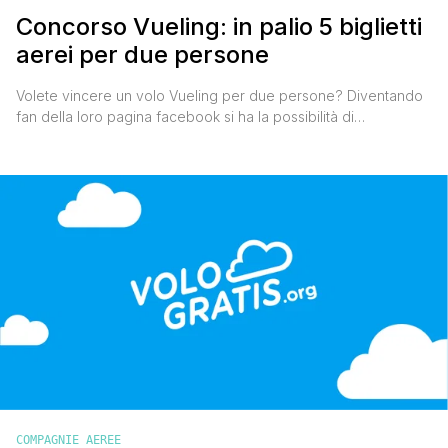
Concorso Vueling: in palio 5 biglietti
aerei per due persone
Volete vincere un volo Vueling per due persone? Diventando
fan della loro pagina facebook si ha la possibilità di
partecipare all'estrazione di uno dei 5 biglietti aerei per due
persone per una destinazione Vueling a scelta tra una delle 39
tratte tratte, tra cui Amsterdam, Roma, Siviglia, Barcellona,
Parigi, Madrid, Londra'. Io due anni fa, [']
COMPAGNIE AEREE