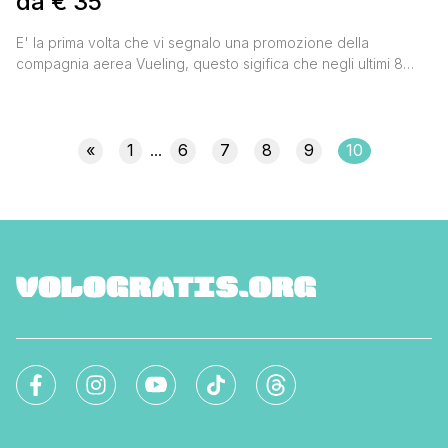
da € 35
E' la prima volta che vi segnalo una promozione della
compagnia aerea Vueling, questo sigifica che negli ultimi 8
mesi questa è la prima offerta degna di nota. Se volete fare un
viaggio in Spagna allora correte sul loro sito perchè fino al 20
luglio verranno venduti un milione di biglietti aerei a partire da
[']
«
1
6
7
8
9
10
...