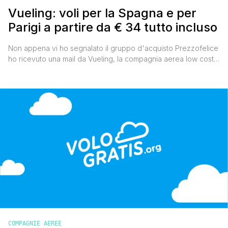
Vueling: voli per la Spagna e per
Parigi a partire da € 34 tutto incluso
Non appena vi ho segnalato il gruppo d'acquisto Prezzofelice
ho ricevuto una mail da Vueling, la compagnia aerea low cost
spagnola, che mi ha informato della nuova promozione che
provvedo subito a segnalarvi.Da oggi, e fino al 16 marzo,
verranno messi in vendita biglietti aerei per volare in Spagna e
a Parigi, a partire da [']
COMPAGNIE AEREE