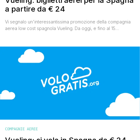
Vueling: biglietti aerei per la Spagna
a partire da € 24
Vi segnalo un'interessantissima promozione della compagnia
aerea low cost spagnola Vueling. Da oggi, e fino al 15
dicembre, sarà possibile acquistare un milione di biglietti aerei
a partire da € 24 tutto incluso e quindi, se avete in programma
un viaggio in Spagna, non fatevi scappare questa ghiotta
occasione Per accedere all'offerta cliccate sul banner [']
COMPAGNIE AEREE