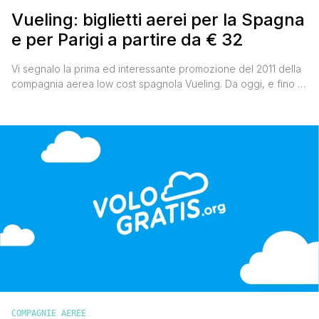
Vueling: biglietti aerei per la Spagna
e per Parigi a partire da € 32
Vi segnalo la prima ed interessante promozione del 2011 della
compagnia aerea low cost spagnola Vueling. Da oggi, e fino al
18 gennaio, sarà possibile acquistare un milione di biglietti
aerei per volare in Spagna e a Parigi, a partire da € 32 tutto
incluso.Il periodo di viaggio deve essere compreso tra il 24
gennaio [']
COMPAGNIE AEREE