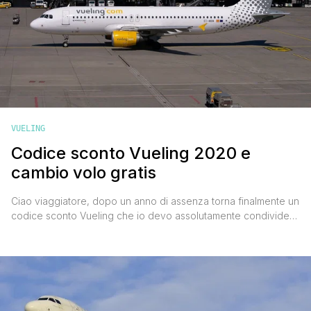
VUELING
Codice sconto Vueling 2020 e
cambio volo gratis
Ciao viaggiatore, dopo un anno di assenza torna finalmente un
codice sconto Vueling che io devo assolutamente condividere
con te. Si tratta di un codice sconto Vueling che permette di
risparmiare il 20% sull'acquisto di un biglietto aereo andata e
ritorno da effettuarsi tra il 3 agosto e il 31 ottobre 2020, e
valido anche per [']