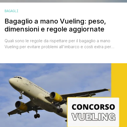
BAGAGLI
Bagaglio a mano Vueling: peso,
dimensioni e regole aggiornate
Quali sono le regole da rispettare per il bagaglio a mano
Vueling per evitare problemi all'imbarco e costi extra per
l'imbarco in stiva? Cos'è possibile portare in cabina? Si
possono trasportare liquidi, medicinali e alimenti per i bambini?
Scopriamo insieme come viaggiare in tutta serenità! Bagaglio a
mano Vueling: dimensioni, peso e numero di colli [']