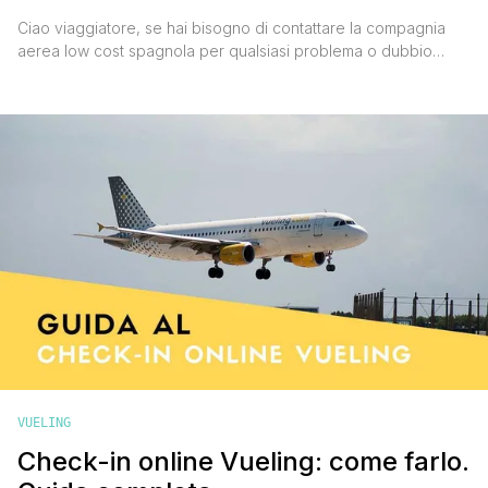
Ciao viaggiatore, se hai bisogno di contattare la compagnia
aerea low cost spagnola per qualsiasi problema o dubbio
riguardante la prenotazione di biglietti, un volo, i bagagli, o per
qualsiasi altro chiarimento diretto, qui troverai tutti i contatti
Vueling con i relativi costi. VUELING CONTATTI Vueling: contatti
telefonici Se vuoi parlare a voce con un operatore [']
VUELING
Check-in online Vueling: come farlo.