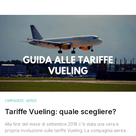
compagnia aerea low cost spagnola ha lanciato questa
promozione grazie alla quale sarà possibile beneficiare di
questo sconto su alcune tratte e per alcune date, per
viaggiare tra il per volare dal 15 novembre 2019 al 16 giugno
2020, [']
COMPAGNIE AEREE
Tariffe Vueling: quale scegliere?
Alla fine del mese di settembre 2018 c'è stata una vera e
propria rivoluzione sulle tariffe Vueling. La compagnia aerea