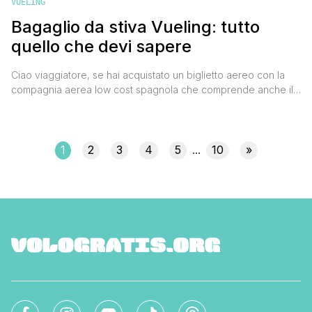
VUELING
Bagaglio da stiva Vueling: tutto
quello che devi sapere
Ciao viaggiatore, se hai acquistato un biglietto aereo con la
compagnia aerea low cost spagnola che comprende anche il
trasporto di una valigia da imbarcare, ecco tutto quello che
devi sapere sul bagaglio da stiva Vueling onde evitare
problemi all'imbarco. BAGAGLIO DA STIVA VUELING: PESO E
DIMENSIONE Il bagaglio da stiva Vueling non è compreso nel
1
2
3
4
5
10
»
...
prezzo del [']