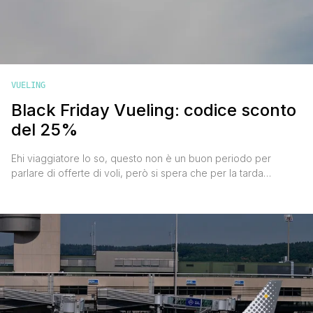
VUELING
Black Friday Vueling: codice sconto
del 25%
Ehi viaggiatore lo so, questo non è un buon periodo per
parlare di offerte di voli, però si spera che per la tarda
primavera e l'estate si possa tornare a una parvenza di
normalità, ed essendo arrivato il Black Friday Vueling che dà
diritto a un 25% di sconto sui voli e un cambio data o
cancellazione [']