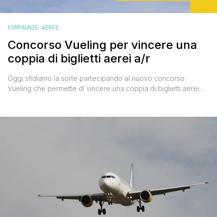
COMPAGNIE AEREE
Concorso Vueling per vincere una
coppia di biglietti aerei a/r
Oggi sfidiamo la sorte partecipando al nuovo concorso
Vueling che permette di vincere una coppia di biglietti aerei
andata e ritorno per una meta a scelta del vincitore. Che ne
pensi? Io ho partecipato, anche perché ' con l'allentamento
delle restrizioni ' viaggiare sta diventando più semplice. Ora
tocca a te, ti spiego subito come fare. CONCORSO [']