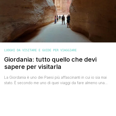
LUOGHI DA VISITARE E GUIDE PER VIAGGIARE
Giordania: tutto quello che devi
sapere per visitarla
La Giordania è uno dei Paesi più affascinanti in cui io sia mai
stato. È secondo me uno di quei viaggi da fare almeno una
volta nella vita perché il Paese regala forti emozioni da nord a
sud, tra storia, natura, cultura e tradizioni. È oltretutto
facilmente raggiungibile dall'Italia anche con voli low cost
(Ryanair [']