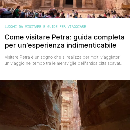
LUOGHI DA VISITARE E GUIDE PER VIAGGIARE
Come visitare Petra: guida completa
per un’esperienza indimenticabile
Visitare Petra è un sogno che si realizza per molti viaggiatori,
un viaggio nel tempo tra le meraviglie dell'antica città scavata
nella roccia rossa del deserto giordano. In questa guida
completa troverai tutto quello che c'è da sapere per
organizzare al meglio la tua visita: consigli pratici, informazioni
essenziali e curiosità che renderanno la tua [']