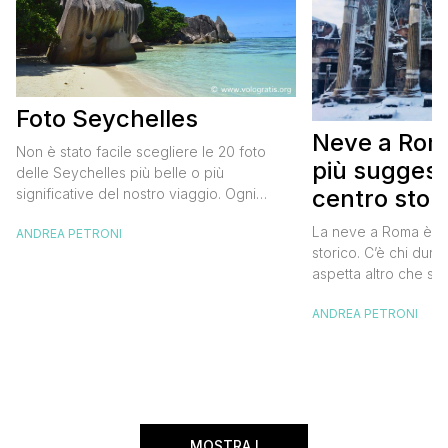
Foto Seychelles
Neve a Roma:
Non è stato facile scegliere le 20 foto
più suggesti
delle Seychelles più belle o più
centro stor
significative del nostro viaggio. Ogni
angolo dell’arcipelago merita di essere
La neve a Roma è s
ANDREA PETRONI
fotografato e conservato gelosamente
storico. C’è chi dura
nel cassetto dei ricordi. Le incantevoli
aspetta altro che sc
spiagge di Grand Anse o di Anse Source
po’ di fiocchi di nev
d’Argent sull’isola di La Digue, quelle di
ANDREA PETRONI
bambino, c’è chi in
Anse Lazio e di Cote d’Or […]
accada mai per via de
che si creano in una
attrezzata a questi r
MOSTRA I