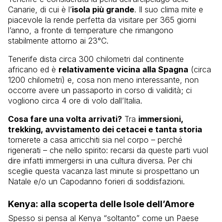
Canarie, di cui è l’
isola più grande
. Il suo clima mite e
piacevole la rende perfetta da visitare per 365 giorni
l’anno, a fronte di temperature che rimangono
stabilmente attorno ai 23°C.
Tenerife dista circa 300 chilometri dal continente
africano ed è
relativamente vicina alla Spagna
(circa
1200 chilometri) e, cosa non meno interessante, non
occorre avere un passaporto in corso di validità; ci
vogliono circa 4 ore di volo dall’Italia.
Cosa fare una volta arrivati?
Tra
immersioni,
trekking, avvistamento dei cetacei e tanta storia
tornerete a casa arricchiti sia nel corpo – perché
rigenerati – che nello spirito: recarsi da queste parti vuol
dire infatti immergersi in una cultura diversa. Per chi
sceglie questa vacanza last minute si prospettano un
Natale e/o un Capodanno forieri di soddisfazioni.
Kenya: alla scoperta delle Isole dell’Amore
Spesso si pensa al Kenya “soltanto” come un Paese