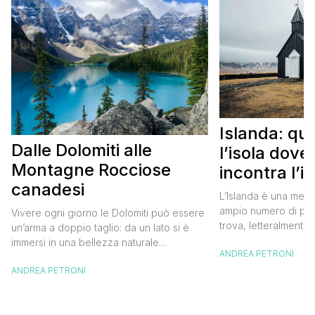
Islanda: qu
Dalle Dolomiti alle
l’isola dove i
Montagne Rocciose
incontra l’i
canadesi
vedere
L’Islanda è una meta
ampio numero di per
Vivere ogni giorno le Dolomiti può essere
trova, letteralmente
un’arma a doppio taglio: da un lato si è
sarà perché denota u
immersi in una bellezza naturale
ANDREA PETRONI
dal mito e dal fasci
straordinaria, dall’altro ci si abitua a una
del globo. Elementi c
ANDREA PETRONI
maestosità difficile da eguagliare altrove.
cultura e persino nel
Ma non tutto è perduto, soprattutto
ascoltare la voce de
pensando a un viaggio nelle Montagne
forse più iconica e [