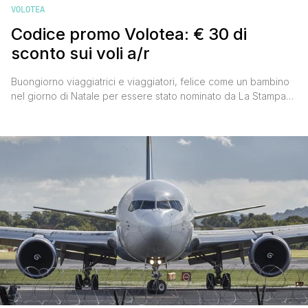
VOLOTEA
Codice promo Volotea: € 30 di
sconto sui voli a/r
Buongiorno viaggiatrici e viaggiatori, felice come un bambino
nel giorno di Natale per essere stato nominato da La Stampa
tra i 5 blogger più famosi d'Italia (cosa che peraltro ha fatto
anche il Corriere della Sera un paio di settimane fa), inizio
questa calda giornata estiva condividendo con voi il nuovo
codice promo Volotea. Prenotando [']