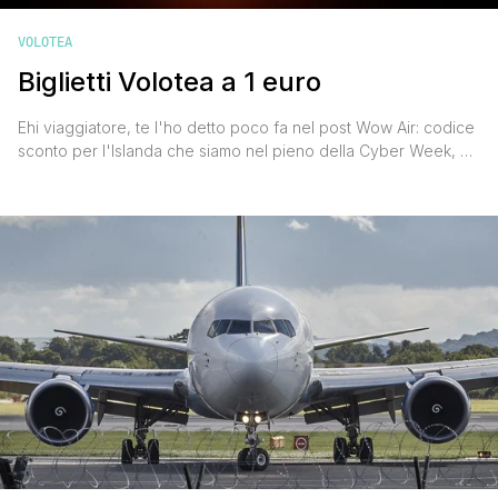
VOLOTEA
Biglietti Volotea a 1 euro
Ehi viaggiatore, te l'ho detto poco fa nel post Wow Air: codice
sconto per l'Islanda che siamo nel pieno della Cyber Week, e
che stanno fioccando sconti e promozioni. Dobbiamo
approfittarne ad ogni costo, ogni lasciata è persa, soprattutto
nel magico mondo dei viaggi low cost. Pensa, poco fa sono
stati messi in promozione anche 50.000 [']