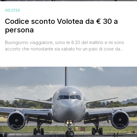
VOLOTEA
Codice sconto Volotea da € 30 a
persona
Buongiorno viaggiatore, sono le 8:20 del mattino e mi sono
accorto che nonostante sia sabato ho un paio di cose da
segnalarti. La prima cosa che voglio condividere con te è un
bel codice sconto Volotea. La compagnia aerea low cost
spagnola ha raggiunto i 100.000 fan sulla sua pagina
facebook, e per festeggiare l'evento [']