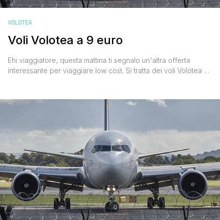
VOLOTEA
Voli Volotea a 9 euro
Ehi viaggiatore, questa mattina ti segnalo un'altra offerta
interessante per viaggiare low cost. Si tratta dei voli Volotea a
€ 9. Una promozione lanciata dalla compagnia aerea a basso
costo spagnola che ha messo in vendita dei biglietti aerei
particolarmente economici sia per l'Italia che per l'Europa. Per
prenotare c'è tempo fino a giovedì 8 [']