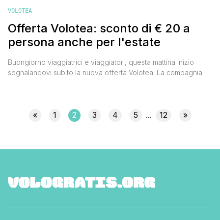
VOLOTEA
Offerta Volotea: sconto di € 20 a
persona anche per l'estate
Buongiorno viaggiatrici e viaggiatori, questa mattina inizio
segnalandovi subito la nuova offerta Volotea. La compagnia
aerea low cost spagnola ha lanciato un nuovo codice sconto
grazie al quale è possibile risparmiare fino a 20 euro a
persona, cioè 10 euro a tratta, per viaggiare entro il mese di
dicembre 2016. La cosa particolarmente interessante è [']
«
1
2
3
4
5
12
»
...