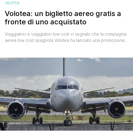
VOLOTEA
Volotea: un biglietto aereo gratis a
fronte di uno acquistato
Viaggiatrici e viaggiatori low cost vi segnalo che la compagnia
aerea low cost spagnola Volotea ha lanciato una promozione
che permette di ottenere un biglietto aereo gratis a fronte di
uno acquistato. Vediamo subito come funziona questa offerta.
Chi acquisterà un volo per l'estate entro domenica 19 giugno
2016, otterrà un buono sconto del valore [']