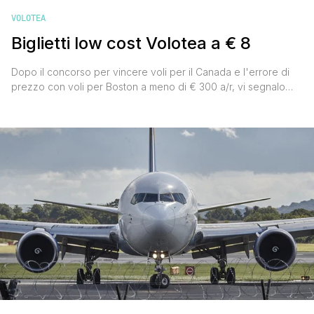
VOLOTEA
Biglietti low cost Volotea a € 8
Dopo il concorso per vincere voli per il Canada e l'errore di
prezzo con voli per Boston a meno di € 300 a/r, vi segnalo
un'interessante promozione con biglietti low cost Volotea a €
8. La compagnia aerea low cost spagnola ha lanciato questa
offerta per festeggiare gli 8 milioni di passeggeri trasportati,
che non sono affatto [']