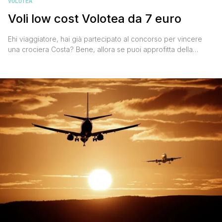
VOLOTEA
Voli low cost Volotea da 7 euro
Ehi viaggiatore, hai già partecipato al concorso per vincere
una crociera Costa? Bene, allora se puoi approfitta della
nuova offerta con Voli low cost Volotea a partire da € 7 a
tratta. La compagnia aerea a basso costo spagnola ha lanciato
un'interessate promozione per viaggiare in Italia e in Europa, a
prezzi particolarmente convenienti. Per [']