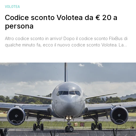
VOLOTEA
Codice sconto Volotea da € 20 a
persona
Altro codice sconto in arrivo! Dopo il codice sconto FlixBus di
qualche minuto fa, ecco il nuovo codice sconto Volotea. La
compagnia aerea low cost spagnola ha lanciato una
promozione grazie alla quale sarà possibile risparmiare fino a
€ 10 a persona e a tratta, per volare fino a ottobre 2017, senza
esclusione di periodi [']