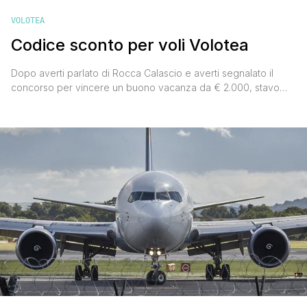
VOLOTEA
Codice sconto per voli Volotea
Dopo averti parlato di Rocca Calascio e averti segnalato il
concorso per vincere un buono vacanza da € 2.000, stavo
per andare in spiaggia quando ho scovato il codice sconto
per i voli Volotea. Un codice sconto che permette di
risparmiare € 10 a persona e a tratta, cioè € 20 a persona su
un [']