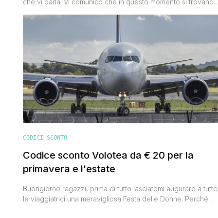
che vi parla. Vi comunico che in questo momento si trovano
biglietti Volotea a 7 euro. La compagnia aerea spagnola ha
lanciato una bella promozione grazie alla quale è possibile
viaggiare low cost fino a ottobre 2016. Scordatevi però di
trovare voli a 7 euro per il [']
CODICI SCONTO
Codice sconto Volotea da € 20 per la
primavera e l'estate
Buongiorno ragazzi, prima di tutto lasciatemi augurare a tutte
le viaggiatrici una meravigliosa Festa delle Donne. Perché
come dice Oscar Wilde 'Se Dio non avesse fatto la donna,