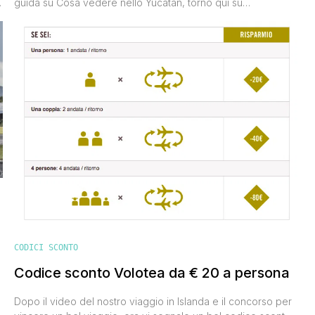
guida su Cosa vedere nello Yucatan, torno qui su
VoloGratis.org per segnalarvi la nuova promozione con voli
Volotea a € 7. Offerta lanciata per festeggiare i 7 milioni di
passeggeri. Vi dico subito però che i voli a 7 euro al
momento si trovano [']
CODICI SCONTO
Codice sconto Volotea da € 20 a persona
Dopo il video del nostro viaggio in Islanda e il concorso per