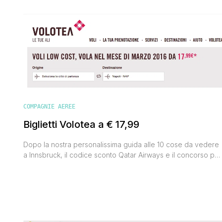
non avrebbe fatto il fiore'. Questa mattina vi segnalo il nuovo
codice sconto Volotea che permette di risparmiare € 10 a
tratta/a persona. Un risparmio di € [']
COMPAGNIE AEREE
Biglietti Volotea a € 17,99
Dopo la nostra personalissima guida alle 10 cose da vedere
a Innsbruck, il codice sconto Qatar Airways e il concorso per
vincere un viaggio a Cuba, ora vi segnalo che sono stati
messi in vendita biglietti Volotea a partire da € 17,99 a tratta
per il mese di marzo 2016. La promozione sarà valida fino [']