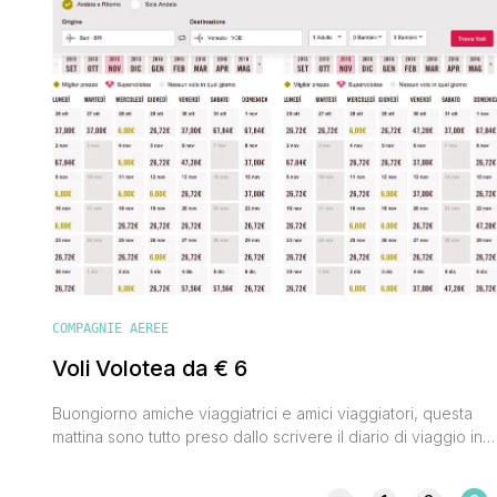
COMPAGNIE AEREE
Voli Volotea da € 6
Buongiorno amiche viaggiatrici e amici viaggiatori, questa
mattina sono tutto preso dallo scrivere il diario di viaggio in
Irlanda del Nord ma faccio una breve pausa per segnalarvi l
nuova offerta lanciata dalla compagnia aerea low cost