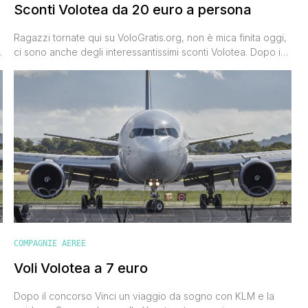
Sconti Volotea da 20 euro a persona
Ragazzi tornate qui su VoloGratis.org, non è mica finita oggi,
ci sono anche degli interessantissimi sconti Volotea. Dopo i
voli low cost Ryanair da 6 euro, il concorso #milaneasy per
vincere biglietti aerei easyJet e lo sconto del 50% per il
secondo passeggero Wizz Air, ecco ora il nuovo codice
sconto della compagnia aerea low cost [']
COMPAGNIE AEREE
Voli Volotea a 7 euro
Dopo il concorso Vinci un viaggio da sogno con KLM e la