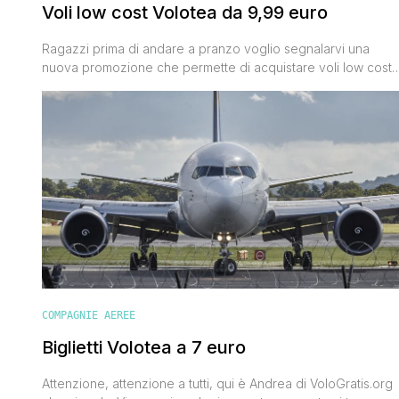
Voli low cost Volotea da 9,99 euro
Ragazzi prima di andare a pranzo voglio segnalarvi una
nuova promozione che permette di acquistare voli low cost
Volotea con prezzi a partire da € 9,99 a tratta tutto
compreso. Vi do subito tutti i dettagli, che poi alla fine sono
solo due. Si prenota sul sito web Volotea entro domenica 8
maggio 2016 e si [']
COMPAGNIE AEREE
Biglietti Volotea a 7 euro
Attenzione, attenzione a tutti, qui è Andrea di VoloGratis.org