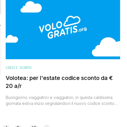
Volotea. Prenotando entro e non oltre sabato 21 novembre
2015 un volo per qualsiasi destinazione da effettuarsi entro
settembre 2016, e utilizzando il codice sconto AUTUMN15, [']
CODICI SCONTO
Volotea: per l'estate codice sconto da €
20 a/r
Buongiorno viaggiatrici e viaggiatori, in questa caldissima
giornata estiva inizio segnalandovi il nuovo codice sconto
lanciato dalla compagnia aerea low cost spagnola Volotea.
Prenotando online entro domenica 19 luglio 2015 un volo da
a
effettuarsi entro dicembre 2015, e inserendo la parolina