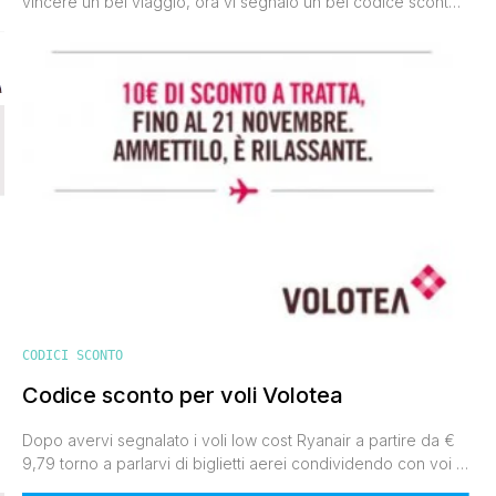
vincere un bel viaggio, ora vi segnalo un bel codice sconto
Volotea. La compagnia aerea low cost spagnola ha lanciato
in occasione del Natale una parolina magica che se inserita
durante la prenotazione di un volo permette di risparmiare
fino a € 10 [']
CODICI SCONTO
Codice sconto per voli Volotea
Dopo avervi segnalato i voli low cost Ryanair a partire da €
9,79 torno a parlarvi di biglietti aerei condividendo con voi il
nuovo codice sconto lanciato dalla compagnia spagnola