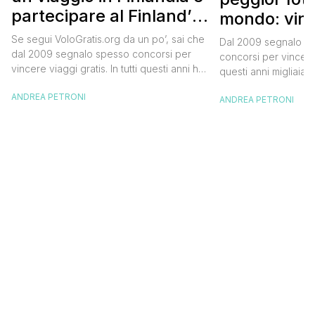
partecipare al Finland’s
mondo: vinc
Official Tasting
in Islanda e
Se segui VoloGratis.org da un po’, sai che
Dal 2009 segnalo su
dollari
dal 2009 segnalo spesso concorsi per
concorsi per vincere v
vincere viaggi gratis. In tutti questi anni ho
questi anni migliaia d
visto tantissime persone partire per
destinazioni straordi
ANDREA PETRONI
destinazioni incredibili grazie a queste
ANDREA PETRONI
segnalazioni pubblic
segnalazioni — e ogni volta che trovo
sito. Oggi ne arriva 
un’opportunità come questa, non vedo
dimenticherai. Icela
l’ora di condividerla. Quella di oggi è una
aerea nazionale isla
di quelle che […]
una campagna che si
Photographer” e sta