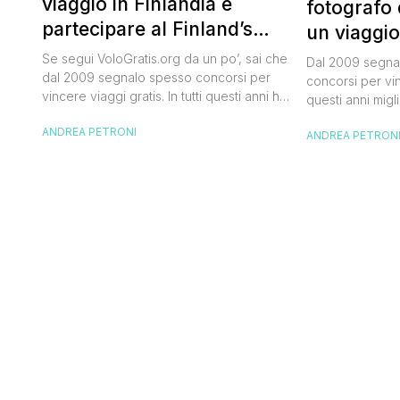
viaggio in Finlandia e
fotografo 
partecipare al Finland’s
un viaggio
Official Tasting
50.000 dol
Se segui VoloGratis.org da un po’, sai che
Dal 2009 segnal
dal 2009 segnalo spesso concorsi per
concorsi per vinc
vincere viaggi gratis. In tutti questi anni ho
questi anni migli
visto tantissime persone partire per
destinazioni str
ANDREA PETRONI
destinazioni incredibili grazie a queste
ANDREA PETRON
segnalazioni pu
segnalazioni — e ogni volta che trovo
sito. Oggi ne ar
un’opportunità come questa, non vedo
dimenticherai. I
l’ora di condividerla. Quella di oggi è una
aerea nazionale
di quelle che […]
una campagna c
Photographer” 