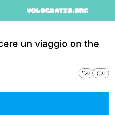
cere un viaggio on the
0
0