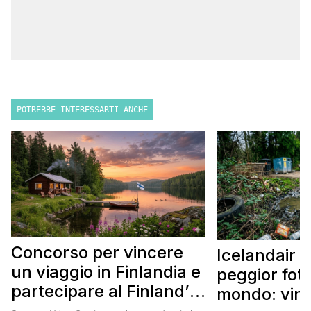
POTREBBE INTERESSARTI ANCHE
Concorso per vincere
Icelandair c
un viaggio in Finlandia e
peggior fot
partecipare al Finland’s
mondo: vinc
Official Tasting