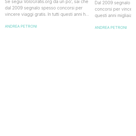
in Islanda e
Se segui VoloGratis.org da un po’, sai che
Dal 2009 segnalo su
dollari
dal 2009 segnalo spesso concorsi per
concorsi per vincere v
vincere viaggi gratis. In tutti questi anni ho
questi anni migliaia d
visto tantissime persone partire per
destinazioni straordi
ANDREA PETRONI
destinazioni incredibili grazie a queste
ANDREA PETRONI
segnalazioni pubblic
segnalazioni — e ogni volta che trovo
sito. Oggi ne arriva 
un’opportunità come questa, non vedo
dimenticherai. Icela
l’ora di condividerla. Quella di oggi è una
aerea nazionale isla
di quelle che […]
una campagna che si
Photographer” e sta