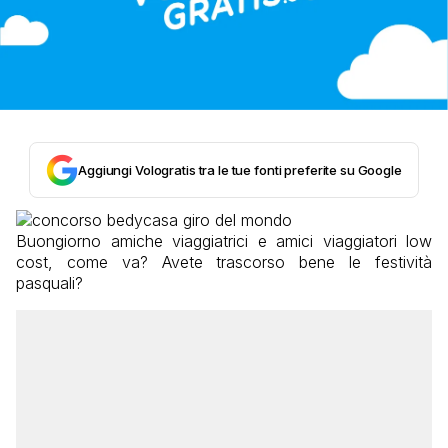
Aggiungi Vologratis tra le tue fonti preferite su Google
Buongiorno amiche viaggiatrici e amici viaggiatori low
cost, come va? Avete trascorso bene le festività
pasquali?