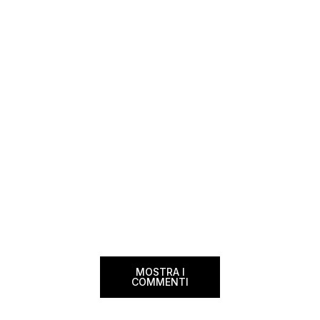
segnalazioni — e ogni volta che trovo
sito. Oggi ne arriva 
un’opportunità come questa, non vedo
dimenticherai. Icela
l’ora di condividerla. Quella di oggi è una
aerea nazionale isla
di quelle che […]
una campagna che si
Photographer” e sta
MOSTRA I
COMMENTI