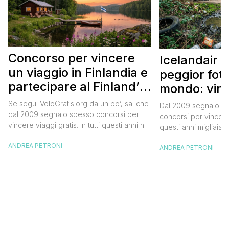
Concorso per vincere
Icelandair c
un viaggio in Finlandia e
peggior fot
partecipare al Finland’s
mondo: vinc
Official Tasting
in Islanda e
Se segui VoloGratis.org da un po’, sai che
Dal 2009 segnalo su
dollari
dal 2009 segnalo spesso concorsi per
concorsi per vincere v
vincere viaggi gratis. In tutti questi anni ho
questi anni migliaia d
visto tantissime persone partire per
destinazioni straordi
ANDREA PETRONI
destinazioni incredibili grazie a queste
ANDREA PETRONI
segnalazioni pubblic
segnalazioni — e ogni volta che trovo
sito. Oggi ne arriva 
un’opportunità come questa, non vedo
dimenticherai. Icela
l’ora di condividerla. Quella di oggi è una
aerea nazionale isla
di quelle che […]
una campagna che si
Photographer” e sta