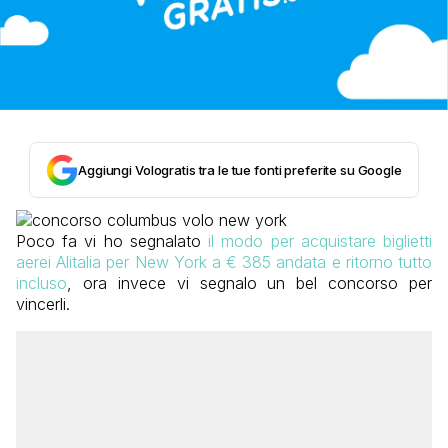
Aggiungi Vologratis tra le tue fonti preferite su Google
Poco fa vi ho segnalato
il modo per acquistare biglietti
aerei Alitalia per New York a € 385 andata e ritorno tutto
incluso
, ora invece vi segnalo un bel concorso per
vincerli.