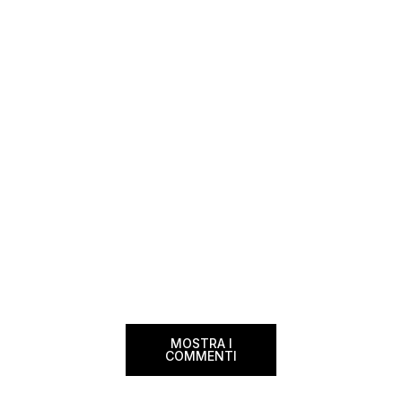
segnalazioni — e ogni volta che trovo
sito. Oggi ne arriva 
un’opportunità come questa, non vedo
dimenticherai. Icela
l’ora di condividerla. Quella di oggi è una
aerea nazionale isla
di quelle che […]
una campagna che si
Photographer” e sta
MOSTRA I
COMMENTI