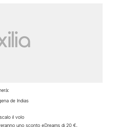
herà:
gena de Indias
scalo il volo
iceveranno uno sconto eDreams di 20 €.