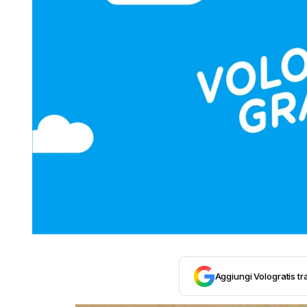
Aggiungi Vologratis tra