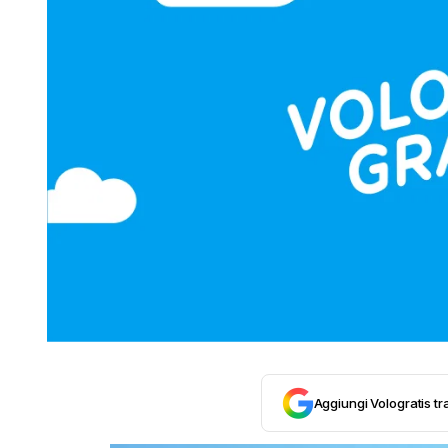
Aggiungi Vologratis tra