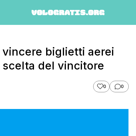
incere biglietti aerei
scelta del vincitore
0
0