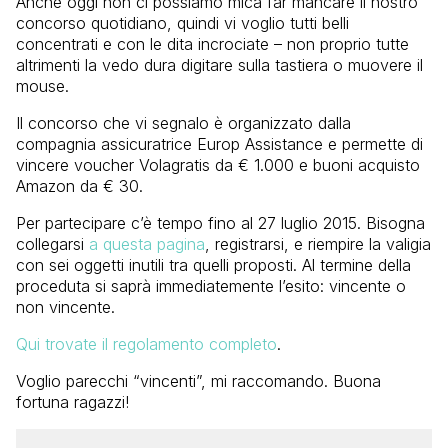
Anche oggi non ci possiamo mica far mancare il nostro
concorso quotidiano, quindi vi voglio tutti belli
concentrati e con le dita incrociate – non proprio tutte
altrimenti la vedo dura digitare sulla tastiera o muovere il
mouse.
Il concorso che vi segnalo è organizzato dalla
compagnia assicuratrice Europ Assistance e permette di
vincere voucher Volagratis da € 1.000 e buoni acquisto
Amazon da € 30.
Per partecipare c’è tempo fino al 27 luglio 2015. Bisogna
collegarsi
a questa pagina
, registrarsi, e riempire la valigia
con sei oggetti inutili tra quelli proposti. Al termine della
proceduta si saprà immediatemente l’esito: vincente o
non vincente.
Qui trovate il regolamento completo
.
Voglio parecchi “vincenti”, mi raccomando. Buona
fortuna ragazzi!