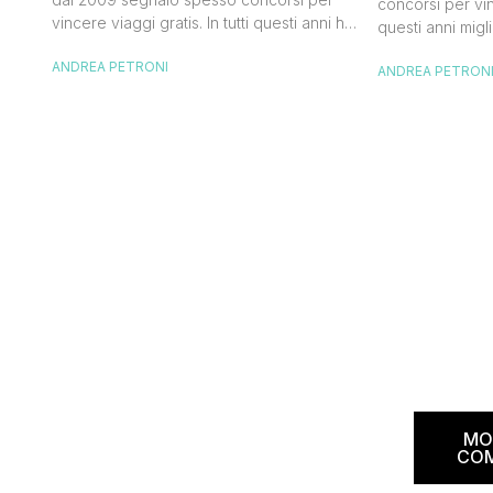
concorsi per vinc
vincere viaggi gratis. In tutti questi anni ho
questi anni migli
visto tantissime persone partire per
destinazioni str
ANDREA PETRONI
destinazioni incredibili grazie a queste
ANDREA PETRON
segnalazioni pu
segnalazioni — e ogni volta che trovo
sito. Oggi ne ar
un’opportunità come questa, non vedo
dimenticherai. I
l’ora di condividerla. Quella di oggi è una
aerea nazionale
di quelle che […]
una campagna c
Photographer” 
MO
CO