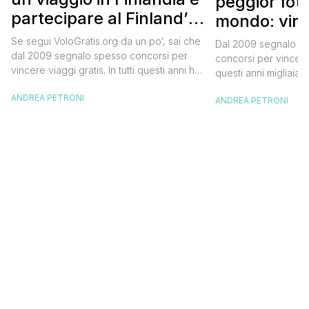
peggior fot
partecipare al Finland’s
mondo: vinc
Official Tasting
in Islanda e
Se segui VoloGratis.org da un po’, sai che
Dal 2009 segnalo su
dollari
dal 2009 segnalo spesso concorsi per
concorsi per vincere v
vincere viaggi gratis. In tutti questi anni ho
questi anni migliaia d
visto tantissime persone partire per
destinazioni straordi
ANDREA PETRONI
destinazioni incredibili grazie a queste
ANDREA PETRONI
segnalazioni pubblic
segnalazioni — e ogni volta che trovo
sito. Oggi ne arriva 
un’opportunità come questa, non vedo
dimenticherai. Icela
l’ora di condividerla. Quella di oggi è una
aerea nazionale isla
di quelle che […]
una campagna che si
Photographer” e sta