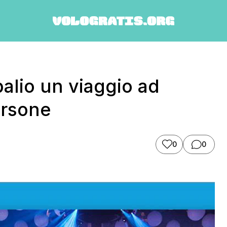
alio un viaggio ad
ersone
0
0