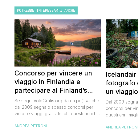
POTREBBE INTERESSARTI ANCHE
Concorso per vincere un
Icelandair
viaggio in Finlandia e
fotografo 
partecipare al Finland’s
un viaggio
Official Tasting
50.000 dol
Se segui VoloGratis.org da un po’, sai che
Dal 2009 segnal
dal 2009 segnalo spesso concorsi per
concorsi per vinc
vincere viaggi gratis. In tutti questi anni ho
questi anni migli
visto tantissime persone partire per
destinazioni str
ANDREA PETRONI
destinazioni incredibili grazie a queste
ANDREA PETRON
segnalazioni pu
segnalazioni — e ogni volta che trovo
sito. Oggi ne ar