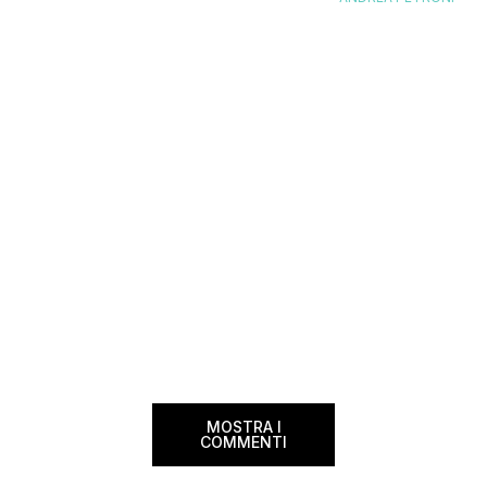
segnalazioni — e ogni volta che trovo
sito. Oggi ne arriva 
un’opportunità come questa, non vedo
dimenticherai. Icela
l’ora di condividerla. Quella di oggi è una
aerea nazionale isla
di quelle che […]
una campagna che si
Photographer” e sta
MOSTRA I
COMMENTI