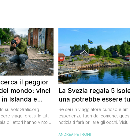
 cerca il peggior
La Svezia regala 5 isole e
del mondo: vinci
una potrebbe essere tua
 in Islanda e
lari
Se sei un viaggiatore curioso e ami le
o su VoloGratis.org
esperienze fuori dal comune, questa
ere viaggi gratis. In tutti
notizia ti farà brillare gli occhi. Visit
aia di lettori hanno vinto
Sweden, l’ente del turismo svedese, h
aordinarie grazie alle
ANDREA PETRONI
I
lanciato un concorso speciale: puoi
bblicate ogni giorno sul