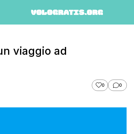
un viaggio ad
0
0