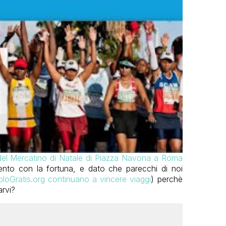
del Mercatino di Natale di Piazza Navona a Roma
to con la fortuna, e dato che parecchi di noi
VoloGratis.org continuano a vincere viaggi
) perchè
rvi?