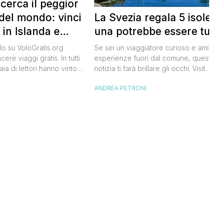
 cerca il peggior
La Svezia regala 5 isole e
del mondo: vinci
una potrebbe essere tua
 in Islanda e
lari
Se sei un viaggiatore curioso e ami le
o su VoloGratis.org
esperienze fuori dal comune, questa
ere viaggi gratis. In tutti
notizia ti farà brillare gli occhi. Visit
aia di lettori hanno vinto
Sweden, l’ente del turismo svedese, h
aordinarie grazie alle
ANDREA PETRONI
I
lanciato un concorso speciale: puoi
bblicate ogni giorno sul
diventare custode di un’isola svedese
riva una che difficilmente
un anno. Non serve essere miliardario:
celandair, la compagnia
l’iniziativa è pensata per persone comu
 islandese, ha lanciato
che amano la natura e vogliono […]
he si chiama “Really Bad
e sta cercando […]