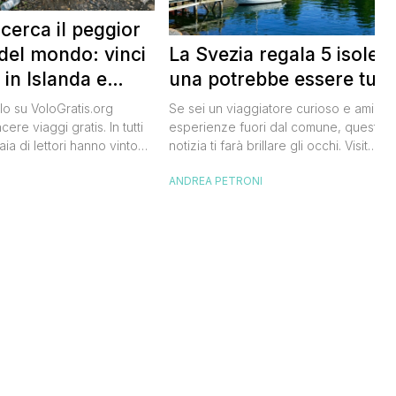
 cerca il peggior
La Svezia regala 5 isole e
del mondo: vinci
una potrebbe essere tua
 in Islanda e
lari
Se sei un viaggiatore curioso e ami le
o su VoloGratis.org
esperienze fuori dal comune, questa
ere viaggi gratis. In tutti
notizia ti farà brillare gli occhi. Visit
aia di lettori hanno vinto
Sweden, l’ente del turismo svedese, h
aordinarie grazie alle
ANDREA PETRONI
I
lanciato un concorso speciale: puoi
bblicate ogni giorno sul
diventare custode di un’isola svedese
riva una che difficilmente
un anno. Non serve essere miliardario:
celandair, la compagnia
l’iniziativa è pensata per persone comu
 islandese, ha lanciato
che amano la natura e vogliono […]
he si chiama “Really Bad
e sta cercando […]