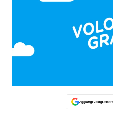
Aggiungi Vologratis tra