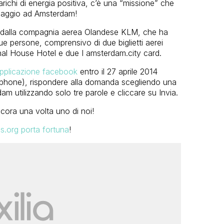
carichi di energia positiva, c’è una “missione” che
 viaggio ad Amsterdam!
o dalla compagnia aerea Olandese KLM, che ha
e persone, comprensivo di due biglietti aerei
anal House Hotel e due I amsterdam.city card.
pplicazione facebook
entro il 27 aprile 2014
tphone), rispondere alla domanda scegliendo una
am utilizzando solo tre parole e cliccare su Invia.
ncora una volta uno di noi!
s.org porta fortuna
!