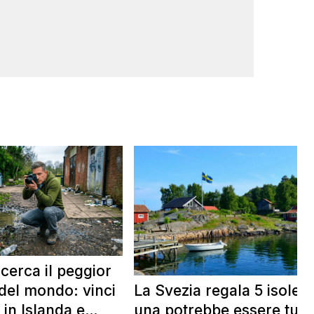
 cerca il peggior
La Svezia regala 5 isole e
del mondo: vinci
una potrebbe essere tua
 in Islanda e