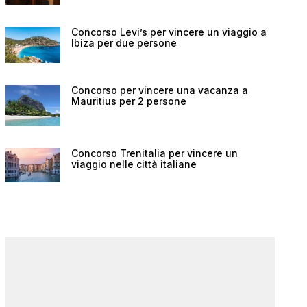
Concorso Levi’s per vincere un viaggio a
Ibiza per due persone
Concorso per vincere una vacanza a
Mauritius per 2 persone
Concorso Trenitalia per vincere un
viaggio nelle città italiane
Concorso p
Concorso per vincere un
viaggio da
viaggio in Corea del Sud e
Hai mai sognato 