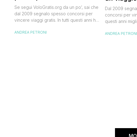
Official Tasting
50.000 dol
Se segui VoloGratis.org da un po’, sai che
Dal 2009 segnal
dal 2009 segnalo spesso concorsi per
concorsi per vinc
vincere viaggi gratis. In tutti questi anni ho
questi anni migli
visto tantissime persone partire per
destinazioni str
ANDREA PETRONI
destinazioni incredibili grazie a queste
ANDREA PETRON
segnalazioni pu
segnalazioni — e ogni volta che trovo
sito. Oggi ne ar
un’opportunità come questa, non vedo
dimenticherai. I
l’ora di condividerla. Quella di oggi è una
aerea nazionale
di quelle che […]
una campagna c
Photographer” 
MO