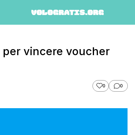
per vincere voucher
0
0