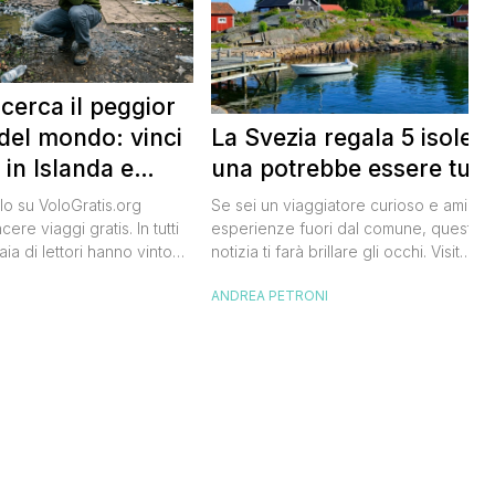
 cerca il peggior
La Svezia regala 5 isole e
del mondo: vinci
una potrebbe essere tua
 in Islanda e
lari
Se sei un viaggiatore curioso e ami le
o su VoloGratis.org
esperienze fuori dal comune, questa
ere viaggi gratis. In tutti
notizia ti farà brillare gli occhi. Visit
aia di lettori hanno vinto
Sweden, l’ente del turismo svedese, h
aordinarie grazie alle
ANDREA PETRONI
I
lanciato un concorso speciale: puoi
bblicate ogni giorno sul
diventare custode di un’isola svedese
riva una che difficilmente
un anno. Non serve essere miliardario:
celandair, la compagnia
l’iniziativa è pensata per persone comu
 islandese, ha lanciato
che amano la natura e vogliono […]
he si chiama “Really Bad
e sta cercando […]