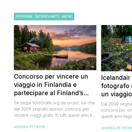
POTREBBE INTERESSARTI ANCHE
Concorso per vincere un
Icelandair
viaggio in Finlandia e
fotografo 
partecipare al Finland’s
un viaggio
Official Tasting
50.000 dol
Se segui VoloGratis.org da un po’, sai che
Dal 2009 segnal
dal 2009 segnalo spesso concorsi per
concorsi per vinc
vincere viaggi gratis. In tutti questi anni ho
questi anni migli
visto tantissime persone partire per
destinazioni str
ANDREA PETRONI
destinazioni incredibili grazie a queste
ANDREA PETRON
segnalazioni pu