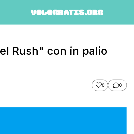
l Rush" con in palio
0
0