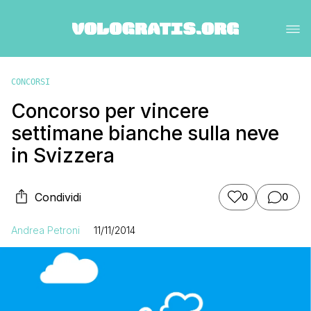
CONCORSI
Concorso per vincere
settimane bianche sulla neve
in Svizzera
Condividi
0
0
Andrea Petroni
11/11/2014