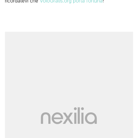
ricordatevi che
VoloGratis.org porta fortuna
!