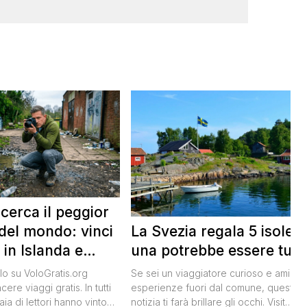
 cerca il peggior
La Svezia regala 5 isole e
del mondo: vinci
una potrebbe essere tua
 in Islanda e
lari
Se sei un viaggiatore curioso e ami le
o su VoloGratis.org
esperienze fuori dal comune, questa
ere viaggi gratis. In tutti
notizia ti farà brillare gli occhi. Visit
aia di lettori hanno vinto