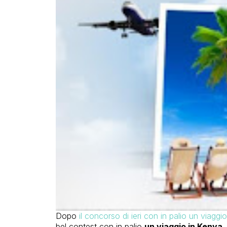
Dopo
il concorso di ieri con in palio un viaggi
bel contest con in palio
un viaggio in Kenya
.