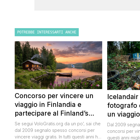
POTREBBE INTERESSARTI ANCHE
Concorso per vincere un
Icelandair
viaggio in Finlandia e
fotografo 
partecipare al Finland’s
un viaggio
Official Tasting
50.000 dol
Se segui VoloGratis.org da un po’, sai che
Dal 2009 segnal
dal 2009 segnalo spesso concorsi per
concorsi per vinc
vincere viaggi gratis. In tutti questi anni ho
questi anni migli