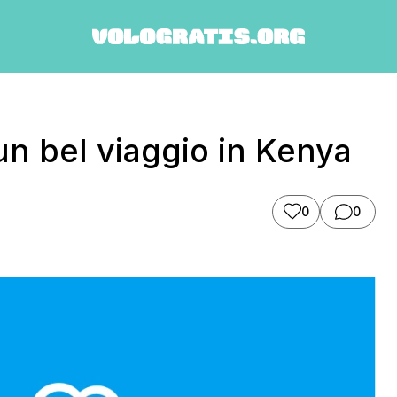
n bel viaggio in Kenya
0
0