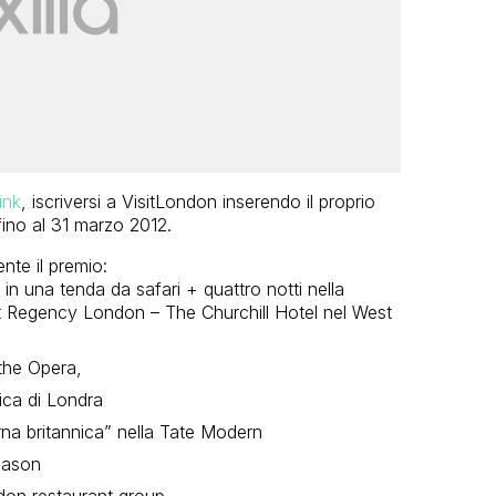
link
, iscriversi a VisitLondon inserendo il proprio
 fino al 31 marzo 2012.
nte il premio:
in una tenda da safari + quattro notti nella
 Regency London – The Churchill Hotel nel West
 the Opera,
ca di Londra
erna britannica” nella Tate Modern
Mason
ndon restaurant group