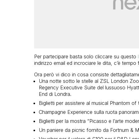
Per partecipare basta solo cliccare su questo
indirizzo email ed incrociare le dita, c’è tempo
Ora però vi dico in cosa consiste dettagliatame
Una notte sotto le stelle al ZSL London Zoo 
Regency Executive Suite del lussuoso Hyatt
End di Londra.
Biglietti per assistere al musical Phantom of
Champagne Experience sulla ruota panorami
Biglietti per la mostra “Picasso e l’arte mod
Un paniere da picnic fornito da Fortnum & 
Voucher per il valore di £100 per il D&D Lo