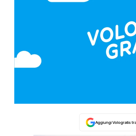
Aggiungi Vologratis tra