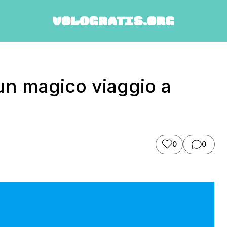
un magico viaggio a
0
0