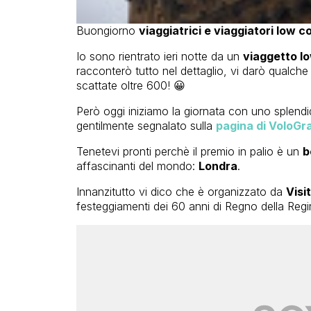
Buongiorno
viaggiatrici e viaggiatori low c
Io sono rientrato ieri notte da un
viaggetto l
racconterò tutto nel dettaglio, vi darò qualche
scattate oltre 600! 😀
Però oggi iniziamo la giornata con uno splend
gentilmente segnalato sulla
pagina di VoloGr
Tenetevi pronti perchè il premio in palio è un
b
affascinanti del mondo:
Londra
.
Innanzitutto vi dico che è organizzato da
Visi
festeggiamenti dei 60 anni di Regno della Regina