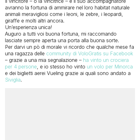
Il vincitore – o la vincitrice – e il suo accompagnatore
avranno la fortuna di ammirare nel loro habitat naturale
animali meravigliosi come i leoni, le zebre, i leopardi,
giraffe e molti altri ancora.
Un’esperienza unica!
Auguro a tutti voi buona fortuna, mi raccomando
lasciate sempre aperta una porta alla buona sorte.
Per darvi un pò di morale vi ricordo che qualche mese fa
una ragazza delle
community di VoloGratis su Facebook
– grazie a una mia segnalazione –
ha vinto un crociera
per 4 persone
, e io stesso ho vinto
un volo per Minorca
e dei biglietti aerei Vueling grazie ai quali sono andato a
Siviglia
.