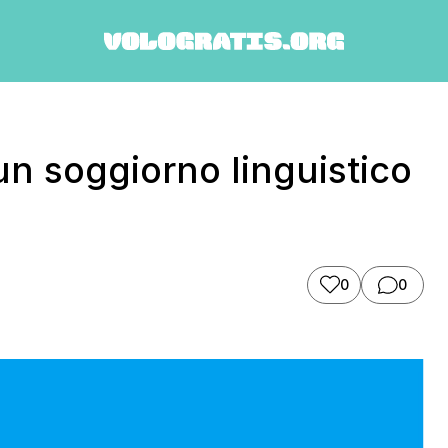
n soggiorno linguistico
0
0