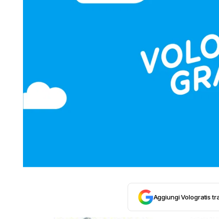
Aggiungi Vologratis tra