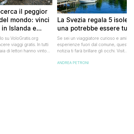
 cerca il peggior
La Svezia regala 5 isole e
del mondo: vinci
una potrebbe essere tua
 in Islanda e
lari
Se sei un viaggiatore curioso e ami le
o su VoloGratis.org
esperienze fuori dal comune, questa
ere viaggi gratis. In tutti
notizia ti farà brillare gli occhi. Visit
aia di lettori hanno vinto
Sweden, l’ente del turismo svedese, h
aordinarie grazie alle
ANDREA PETRONI
I
lanciato un concorso speciale: puoi
bblicate ogni giorno sul
diventare custode di un’isola svedese
riva una che difficilmente
un anno. Non serve essere miliardario:
celandair, la compagnia
l’iniziativa è pensata per persone comu
 islandese, ha lanciato
che amano la natura e vogliono […]
he si chiama “Really Bad
e sta cercando […]