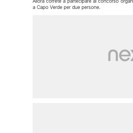
Allora correte a partecipare al concorso organ
a Capo Verde per due persone.