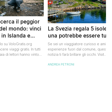
 cerca il peggior
La Svezia regala 5 isole e
del mondo: vinci
una potrebbe essere tua
 in Islanda e
lari
Se sei un viaggiatore curioso e ami le
o su VoloGratis.org
esperienze fuori dal comune, questa
ere viaggi gratis. In tutti
notizia ti farà brillare gli occhi. Visit
aia di lettori hanno vinto
Sweden, l’ente del turismo svedese, h
aordinarie grazie alle
ANDREA PETRONI
I
lanciato un concorso speciale: puoi
bblicate ogni giorno sul
diventare custode di un’isola svedese
riva una che difficilmente
un anno. Non serve essere miliardario:
celandair, la compagnia
l’iniziativa è pensata per persone comu
 islandese, ha lanciato
che amano la natura e vogliono […]
he si chiama “Really Bad
e sta cercando […]