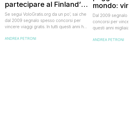
partecipare al Finland’s
mondo: vinc
Official Tasting
in Islanda e
Se segui VoloGratis.org da un po’, sai che
Dal 2009 segnalo su
dollari
dal 2009 segnalo spesso concorsi per
concorsi per vincere v
vincere viaggi gratis. In tutti questi anni ho
questi anni migliaia d
visto tantissime persone partire per
destinazioni straordi
ANDREA PETRONI
destinazioni incredibili grazie a queste
ANDREA PETRONI
segnalazioni pubblic
segnalazioni — e ogni volta che trovo
sito. Oggi ne arriva 
un’opportunità come questa, non vedo
dimenticherai. Icela
l’ora di condividerla. Quella di oggi è una
aerea nazionale isla
di quelle che […]
una campagna che si
Photographer” e sta