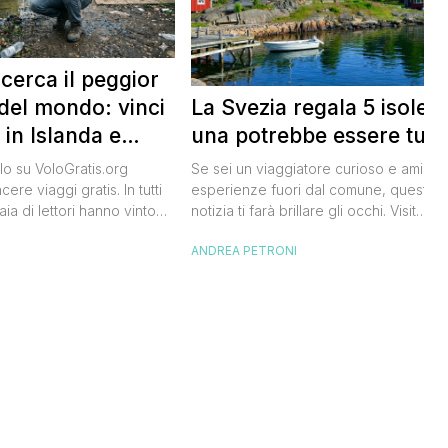
 cerca il peggior
La Svezia regala 5 isole e
del mondo: vinci
una potrebbe essere tua
 in Islanda e
lari
Se sei un viaggiatore curioso e ami le
o su VoloGratis.org
esperienze fuori dal comune, questa
ere viaggi gratis. In tutti
notizia ti farà brillare gli occhi. Visit
aia di lettori hanno vinto
Sweden, l’ente del turismo svedese, h
aordinarie grazie alle
ANDREA PETRONI
I
lanciato un concorso speciale: puoi
bblicate ogni giorno sul
diventare custode di un’isola svedese
riva una che difficilmente
un anno. Non serve essere miliardario:
celandair, la compagnia
l’iniziativa è pensata per persone comu
 islandese, ha lanciato
che amano la natura e vogliono […]
he si chiama “Really Bad
e sta cercando […]